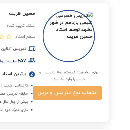
حسین ظریف
استاد تایید شده
سطح استاد:
تدریس آنلاین
657
جلسه موف
برای مشاهده قیمت، نوع تدریس و
درس را وارد نمایید:
کارشناسی شیمی (مح
انتخاب نوع تدریس و درس
سابقه تدریس خص
بیش از چهار سال ه
دارای مدرک دوره اخ