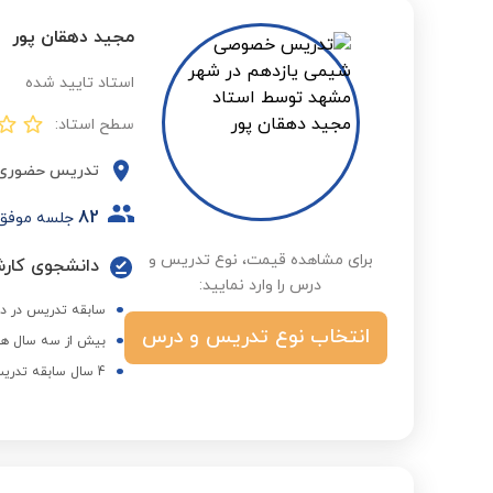
مجید دهقان پور
استاد تایید شده
سطح استاد:
تدریس حضوری
82
جلسه موفق
برای مشاهده قیمت، نوع تدریس و
درس را وارد نمایید:
سابقه تدریس در د
انتخاب نوع تدریس و درس
بیش از سه سال هم
4 سال سابقه تدریس دروس متوسطه بصورت خصوصی