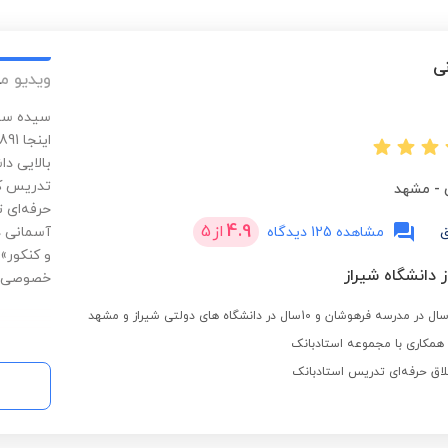
ی
ویدیو م
بالایی د
تدریس کن
-
مشهد
حرفه‌ای 
4.9
از
5
ق
مشاهده 125 دیدگاه
آسمانی د
و کنکور»
 دانشگاه شیراز
خصوصی م
مکاری با مجموعه استادبانک
لاق حرفه‌ای تدریس استادبانک