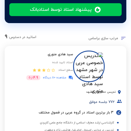
پیشنهاد استاد توسط استادبانک
9
اساتید در دسترس:
مرتب سازی براساس
سید هادی منوری
استاد تایید شده
سطح استاد:
4.9
مشاهده 80 دیدگاه
از
5
تدریس حضوری
-
مشهد
772
جلسه موفق
3 بار برترین استاد در گروه عربی در فصول مختلف
کارشناسی ارشد معارف اسلامی از دانشگاه جامع علمی کاربردی
تدریس در مدارس امیدوار، امام رضا، هاشمی نژاد و مطهری