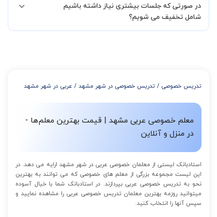
در صورتی که جلسات بیشتری نیاز داشته باشیم
مدرس مشخص کند ابتدا باید جلسه اول کلاس درس شما با مدرس برگزار
شود تا با توجه به سطح شما و خواسته شما مدرس اعلام کنند که تقریبا
شامل تخفیف می شویم؟
چند جلسه کلاس نیاز هست.
در صورتی که تمایل داشته باشید بیشتر از 3 جلسه کلاس داشته باشید
میتوانید با خرید بسته قبل از برگزاری جلسات از تخفیفات مجموعه
استفاده کنید که این تخفیف به اینصورت است:
از 4 تا 7 جلسه: 3% تخفیف
از 8 تا 11 جلسه: 5% تخفیف
تدریس خصوصی
/
تدریس خصوصی در شهر مشهد
/
عربی در شهر مشهد
از 12 تا 15 جلسه: 7% تخفیف
از 16 تا 100 جلسه: 9% تخفیف
معلم خصوصی عربی مشهد | قیمت بهترین معلم‌ها -
در منزل و آنلاین
استادبانک لیستی از معلمان خصوصی عربی در شهر مشهد ارایه می دهد. در
این لیست مجموعه بزرگی از معلم های خصوصی که می توانند به بهترین
نحو به تدریس خصوصی عربی بپردازند. در استادبانک شما با خیال آسوده
میتوانید روزمه بهترین معلمان تدریس خصوصی عربی را مشاهده نمایید و
سپس آنها را انتخاب کنید.