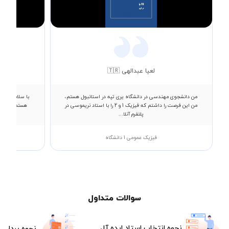
Video
لعیا عبدالهی 🇹🇷
من دانشجوی مهندسی در دانشگاه یری تپه در استانبول هستم،
با سلام خدمت
من این فرصت را داشتم که فیزیک 1 و 2 را با استاد نریموسی در
پلتفرم آنلا...
فیزیک عمومی 1 دانشگاه
سوالات متداول
نحوه انتخاب استاد ایده آل
نحوه پرداخت