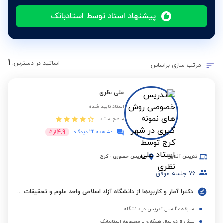
پیشنهاد استاد توسط استادبانک
1
اساتید در دسترس:
مرتب سازی براساس
علی نظری
استاد تایید شده
سطح استاد:
4.9
مشاهده 22 دیدگاه
از
5
تدریس آنلاین
تدریس حضوری
-
کرج
76
جلسه موفق
دکترا آمار و کاربردها از دانشگاه آزاد اسلامی واحد علوم و تحقیقات تهران
سابقه 20 سال تدریس در دانشگاه
بیش از دو سال همکاری با مجموعه استادبانک