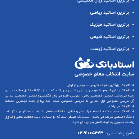
برترین اساتید زبان انگلیسی
برترین اساتید ریاضی
برترین اساتید فیزیک
برترین اساتید شیمی
برترین اساتید زیست
استادبانک، بزرگترین شبکه تدریس خصوصی در ایران
استادبانک پلتفرم
تدریس خصوصی در منزل و آنلاین
می باشد که از سال ۱۳۹۴ مشغول فعالیت در این
زمینه می باشد.
تدریس خصوصی ریاضی
،
تدریس خصوصی زبان انگلیسی
و
تدریس خصوصی ابتدایی
(از
تدریس خصوصی اول ابتدایی
تا
تدریس خصوصی ششم ابتدایی
) از جمله مهمترین خدمات
استادبانک می باشد.
استادبانک حمایت شده توسط پارک علم و فناوری دانشگاه صنعتی شریف و مستقر در مرکز رشد
دانشگاه صنعتی شریف می باشد. استادبانک مفتخر است که توانسته، با تایید معاونت علمی و فناوری
ریاست جمهوری به درجه دانش بنیانی نائل شود.
تلفن پشتیبانی:
02191005343