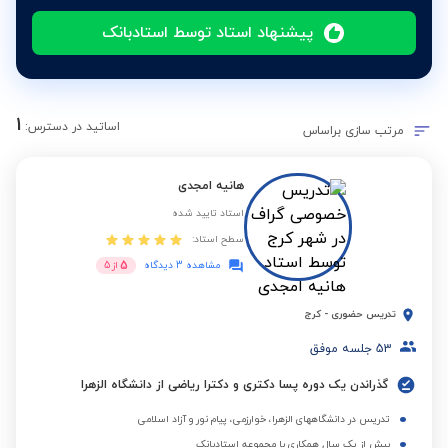
پیشنهاد استاد توسط استادبانک
1
اساتید در دسترس:
مرتب سازی براساس
هانیه امجدی
استاد تایید شده
سطح استاد:
5
مشاهده 3 دیدگاه
از
5
تدریس حضوری
-
کرج
53
جلسه موفق
گذراندن یک دوره پسا دکتری و دکترا ریاضی از دانشگاه الزهرا
تدریس در دانشگاههای الزهرا، خوارزمی، پیام نور و آزاد اسلامی
بیش از یک سال همکاری با مجموعه استادبانک