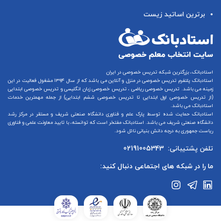
برترین اساتید زیست
استادبانک، بزرگترین شبکه تدریس خصوصی در ایران
استادبانک پلتفرم
تدریس خصوصی در منزل و آنلاین
می باشد که از سال ۱۳۹۴ مشغول فعالیت در این
زمینه می باشد.
تدریس خصوصی ریاضی
،
تدریس خصوصی زبان انگلیسی
و
تدریس خصوصی ابتدایی
(از
تدریس خصوصی اول ابتدایی
تا
تدریس خصوصی ششم ابتدایی
) از جمله مهمترین خدمات
استادبانک می باشد.
استادبانک حمایت شده توسط پارک علم و فناوری دانشگاه صنعتی شریف و مستقر در مرکز رشد
دانشگاه صنعتی شریف می باشد. استادبانک مفتخر است که توانسته، با تایید معاونت علمی و فناوری
ریاست جمهوری به درجه دانش بنیانی نائل شود.
تلفن پشتیبانی:
02191005343
ما را در شبکه های اجتماعی دنبال کنید: