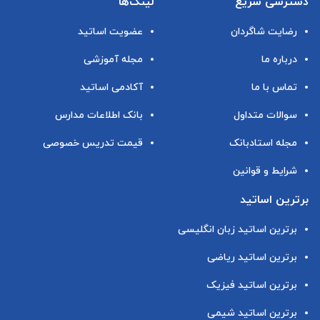
دسترسی سریع
لینک‌ها
رضایت شاگردان
عضویت اساتید
درباره ما
مجله آموزشی
تماس با ما
آکادمی اساتید
سوالات متداول
بانک اطلاعات مدارس
مجله استادبانک
قیمت تدریس خصوصی
شرایط و قوانین
برترین اساتید
برترین اساتید زبان انگلیسی
برترین اساتید ریاضی
برترین اساتید فیزیک
برترین اساتید شیمی