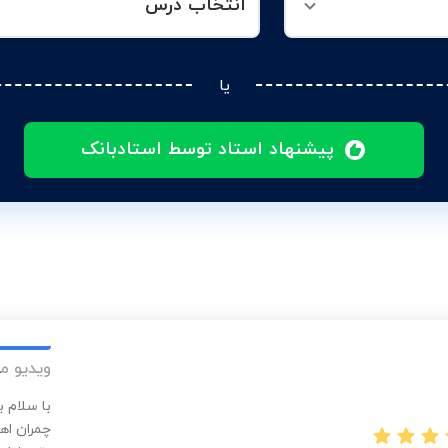
انتخاب درس
یا
پیشنهاد استاد توسط استادبانک
ویدیو م
با سلام 
چمران اهو