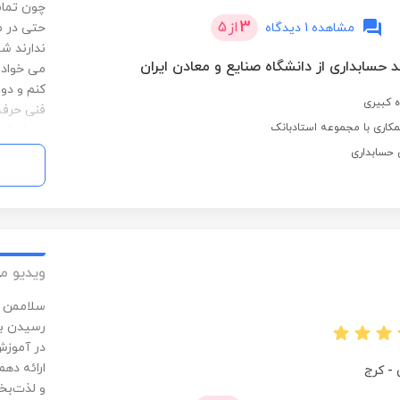
چون تمام
3
از
5
مشاهده 1 دیدگاه
حتی در مط
ندارند ش
 حسابداری از دانشگاه صنایع و معادن ایران
می خواد ل
کنم و دو
 کبیری
فنی حرفه
کاری با مجموعه استادبانک
حسابداری
حقوق و د
 حسابداری
سپیدار و 
ویدیو م
سلاممن ع
در آموزش
ارائه دهم
-
کرج
و لذت‌بخ