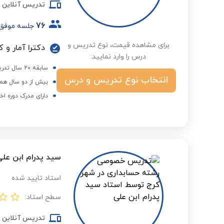
تدریس آنلاین
76
جلسه موفق
برای مشاهده قیمت، نوع تدریس و
درس را وارد نمایید:
سابقه 20 سال تدریس در دانشگاه
انتخاب نوع تدریس و درس
بیش از دو سال همک
دارای مدرک دوره اخ
سید پدرام ابن عل
استاد تایید شده
سطح استاد:
تدریس آنلاین