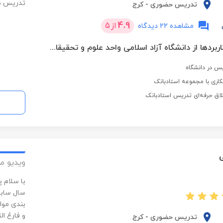
تدریس موفق
تدریس حضوری
-
کرج
4.9
از
5
مشاهده 22 دیدگاه
دکترا آمار و کاربردها از دانشگاه آزاد اسلامی واحد علوم و تحقیقات تهران
اری با مجموعه استادبانک
لاق حرفه‌ای تدریس استادبانک
ی
ویدیو م
با سلام 
سال سابق
بندی موا
و فارغ ال
تدریس حضوری
-
کرج