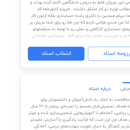
ی این عزیزان فقط به دروس دانشگاهی اکتفا کرده بودند و
الب اولیه تو کار مشکل داشتند . امروزه کارفرماها کار
ما دیپلم هستین یا دکتری رشته حسابداری بلکه ازتون کار
ذا من متدی طراحی کردم که این خلا رو برای شما عزیزان پر
رهای حسابداری کارگاهی و عملی رو با توجه به سرفصلهای
 ای و تجربیات خودم پایه ریزی کنم . حسابداری مقدماتی -
 تکمیلی -اموزش اکسل در حسابداری - آموزش محاسبه
ستمزد و محاسبه در اکسل آموزش نرم افزارهای مالی
رزومه استاد
انتخاب استاد
هلو کاملا با مثالهای عملی و پروژه محور
عرفی
درباره استاد
لاقه‌مند به کمک به دانش‌آموزان و دانشجویان برای
رسیدن به اهداف تحصیلی‌شان هستم. با تجربه‌ی بیشتر از 20 سال
 ریاضی، آماده‌ام تا آموزش‌هایی شخصی‌سازی شده و موثر
. هدف من این است که فرآیند یادگیری را آسان‌تر، مفیدتر
ش‌تر کنم.اگر به دنبال تقویت مهارت‌های درسی، آمادگی