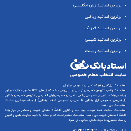
برترین اساتید زبان انگلیسی
برترین اساتید ریاضی
برترین اساتید فیزیک
برترین اساتید شیمی
برترین اساتید زیست
استادبانک، بزرگترین شبکه تدریس خصوصی در ایران
استادبانک پلتفرم
تدریس خصوصی در منزل و آنلاین
می باشد که از سال ۱۳۹۴ مشغول فعالیت در این
زمینه می باشد.
تدریس خصوصی ریاضی
،
تدریس خصوصی زبان انگلیسی
و
تدریس خصوصی ابتدایی
(از
تدریس خصوصی اول ابتدایی
تا
تدریس خصوصی ششم ابتدایی
) از جمله مهمترین خدمات
استادبانک می باشد.
استادبانک حمایت شده توسط پارک علم و فناوری دانشگاه صنعتی شریف و مستقر در مرکز رشد
دانشگاه صنعتی شریف می باشد. استادبانک مفتخر است که توانسته، با تایید معاونت علمی و فناوری
ریاست جمهوری به درجه دانش بنیانی نائل شود.
تلفن پشتیبانی:
02191005343