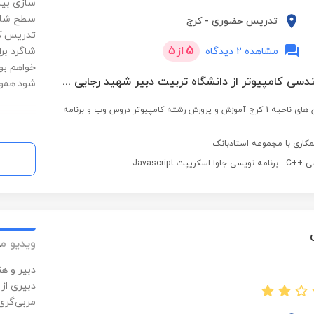
سطح شاگر
تدریس حضوری
-
کرج
تدریس کا
5
از
5
مشاهده 2 دیدگاه
شاگرد برا
خواهم بود
کارشناسی مهندسی کامپیوتر از دانشگاه تربیت دبیر شهید رجایی تهران
شود.هموار
تدریس در هنرستان های ناحیه 1 کرج آموزش و پرورش رشته کامپیوتر دروس وب و برنامه
کاری با مجموعه استادبانک
ریپت Javascript
ویدیو م
دبیر و ه
دبیری از 
مربی‌گری