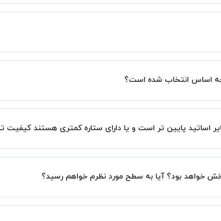
زار میشود.
ساتید را بررسی میکند. در صورت رضایت از شیوه تدریس، استاد مجوز
عملکرد استاد را بر اساس رضایت شاگرد بررسی میکند.
بانک است.
ر اساتید پایین تر است و یا دارای ستاره کمتری هستند کیفیت ت
این موضوع در بخش نظرات ثبت شده شاگردان آنها نیز مشهود است، 
بخش خواهد بود؟ آیا به سطح مورد نظرم خواهم رسید؟
نیم تا در کنار تلاش شما این اتفاق بیفتد و کلاس نتیجه بخش باش