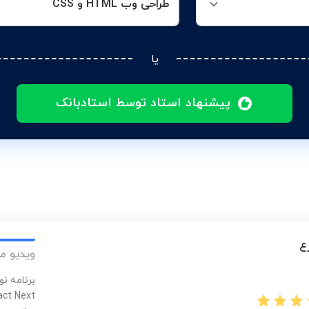
طراحی وب HTML و CSS
یا
پیشنهاد استاد توسط استادبانک
ع
ویدیو م