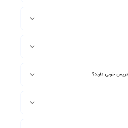
 فعالیت در استادبانک را دریافت میکند.
دریس خوبی دارند؟
فقط اختلاف هزینه آنها با اساتید دیگر به دلیل
د و به سطح مطلوب خود برسید.