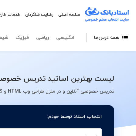
صفحه اصلی
رضایت شاگردان
خدمات خارج
همه درس‌ها
انگلیسی
ریاضی
فیزیک
شیم
لیست بهترین اساتید تدریس خصوصی طراحی وب HTML و CSS در شهر کرج - معلم 
تدریس خصوصی آنلاین و در منزل طراحی وب HTML و CSS در شهر کرج - کلاس، معلم، دبیر، مدرس
انتخاب استاد توسط خودم: