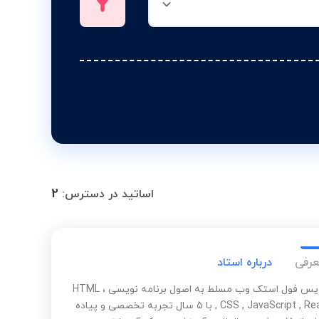
2
اساتید در دسترس:
عرفی
درباره استاد
برنامه نویس فول استک وب مسلط به اصول برنامه نویسی ، HTML
, CSS , JavaScript , React Next با 5 سال تجربه تخصصی و پیاده