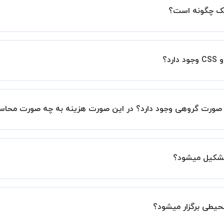
ین اطمینان خاطر را به شما میدهیم که استاد شما پیش از جلسه تمام
با استاد هماهنگ کنید.
به صورت پیش فرض کلاس های طراحی وب HTML و CSS خصوصی هستند اما در صورتیکه مایل هست
لاس اضافه میشود، 20 درصد به هزینه ی کل جلسه اضافه خواهد شد.
 برگزار میشود. در صورتی که چنین امکانی برای شما مقدور نیست،
ید.