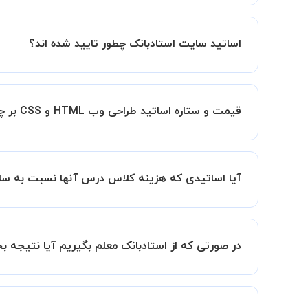
کلاس ها در دو محیط اسکای روم و یا ادوبی کانکت برگ
اساتید سایت استادبانک چطور تایید شده اند؟
در ابتدا تیم داوری استادبانک نمونه تدریس تمامی ا
در ادامه تیم پشتیبانی استادبانک پس از هر جلسه، 
قیمت و ستاره اساتید طراحی وب HTML و CSS بر چه اساس انتخاب شده است؟
قیمت هر جلسه تدریس اساتید طراحی وب HTML و CSS بر اساس ستاره آنها در سامانه استادبانک می باشد.
ستاره اساتید به معنای سابقه تدریس آنها در استاد
آیا اساتیدی که هزینه کلاس درس آنها نسبت به سای
بنابراین تمامی اساتید استادبانک (1 ستاره تا VIP) از نظر کیفیت تدریس مورد ارزیابی قرار گرفته و تایید شده اند.
بله قطعا تدریس این اساتید هم با کیفیت است حتی 
سابقه کاری کمتر آنها می باشد.
در صورتی که از استادبانک معلم بگیریم آیا نتیجه 
ما قطعا مدرسین خیلی خوبی را برای شما معرفی می ک