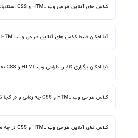
کلاس های آنلاین طراحی وب HTML و CSS استادبانک چگونه است؟
اگر تاکنون تجربه برگزاری کلاس آنلاین نداشته اید ا
کیفیت و مفید را به شما توضیح خواهند داد.
آیا امکان ضبط کلاس های آنلاین طراحی وب HTML و CSS وجود دارد؟
بله، فقط این موضوع را بایستی قبل از برگزاری کلاس 
آیا امکان برگزاری کلاس طراحی وب HTML و CSS به صورت گروهی وجود دارد؟ در این صورت هزینه به چه صورت محاسبه میشود؟
برگزار کنید، این امکان وجود دارد. در این حالت، به ازای هر یک نفری که به ک
کلاس طراحی وب HTML و CSS چه زمانی و در کجا تشکیل میشود؟
زمان برگزاری کلاس های طراحی وب HTML و CSS به صورت توافقی بین شما و استاد تعیین خواهد شد.
همچنین کلاس های خصوصی به طور کلی در منزل شاگرد
کلاس های آنلاین طراحی وب HTML و CSS در چه محیطی برگزار میشود؟
مانند کتابخانه با استاد خود هماهنگی لازم را انجام ده