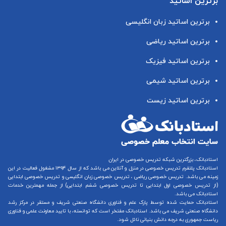
برترین اساتید
برترین اساتید زبان انگلیسی
برترین اساتید ریاضی
برترین اساتید فیزیک
برترین اساتید شیمی
برترین اساتید زیست
استادبانک، بزرگترین شبکه تدریس خصوصی در ایران
استادبانک پلتفرم
تدریس خصوصی در منزل و آنلاین
می باشد که از سال ۱۳۹۴ مشغول فعالیت در این
زمینه می باشد.
تدریس خصوصی ریاضی
،
تدریس خصوصی زبان انگلیسی
و
تدریس خصوصی ابتدایی
(از
تدریس خصوصی اول ابتدایی
تا
تدریس خصوصی ششم ابتدایی
) از جمله مهمترین خدمات
استادبانک می باشد.
استادبانک حمایت شده توسط پارک علم و فناوری دانشگاه صنعتی شریف و مستقر در مرکز رشد
دانشگاه صنعتی شریف می باشد. استادبانک مفتخر است که توانسته، با تایید معاونت علمی و فناوری
ریاست جمهوری به درجه دانش بنیانی نائل شود.