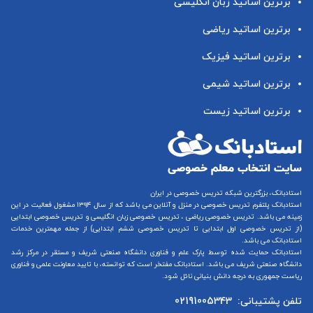
برترین اساتید زبان انگلیسی
برترین اساتید ریاضی
برترین اساتید فیزیک
برترین اساتید شیمی
برترین اساتید زیست
استادبانک، بزرگترین شبکه تدریس خصوصی در ایران
استادبانک پلتفرم
تدریس خصوصی در منزل و آنلاین
می باشد که از سال ۱۳۹۴ مشغول فعالیت در این
زمینه می باشد.
تدریس خصوصی ریاضی
،
تدریس خصوصی زبان انگلیسی
و
تدریس خصوصی ابتدایی
(از
تدریس خصوصی اول ابتدایی
تا
تدریس خصوصی ششم ابتدایی
) از جمله مهمترین خدمات
استادبانک می باشد.
استادبانک حمایت شده توسط پارک علم و فناوری دانشگاه صنعتی شریف و مستقر در مرکز رشد
دانشگاه صنعتی شریف می باشد. استادبانک مفتخر است که توانسته، با تایید معاونت علمی و فناوری
ریاست جمهوری به درجه دانش بنیانی نائل شود.
تلفن پشتیبانی:
02191005343