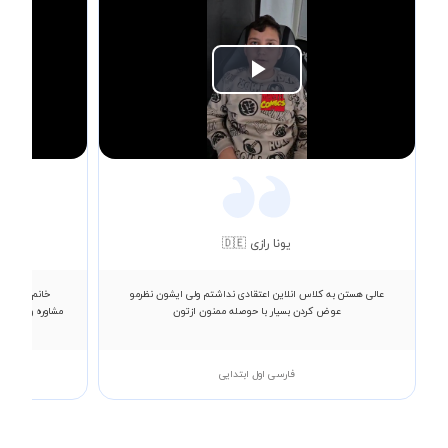
Play
Video
یونا رازی 🇩🇪
عالی هستن به کلاس انلاین اعتقادی نداشتم ولی ایشون نظرمو
خانم ساداتی
عوض کردن بسیار با حوصله ممنون ازتون
مشاوره و برنام
فارسی اول ابتدایی