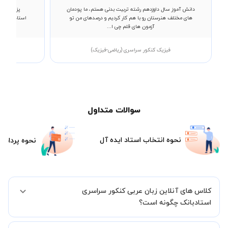
دانش آموز سال داوزدهم رشته تربیت بدنی هستم، ما پودمان
پزشکی دان
های مختلف هنرستان رو با هم کار کردیم و درصدهای من تو
استادبانک من
آزمون های قلم چی ا...
فیزیک کنکور سراسری (ریاضی-فیزیک)
ف
سوالات متداول
نحوه انتخاب استاد ایده آل
نحوه پرداخت
کلاس های آنلاین زبان عربی کنکور سراسری
استادبانک چگونه است؟
اگر تاکنون تجربه برگزاری کلاس آنلاین نداشته اید این اطمینان خاطر را به