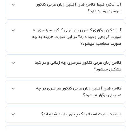
آیا امکان ضبط کلاس های آنلاین زبان عربی کنکور
شما میدهیم که استاد شما پیش از جلسه تمامی موارد لازم برای برگزاری
یک کلاس آنلاین با کیفیت و مفید را به شما توضیح خواهند داد.
سراسری وجود دارد؟
بله، فقط این موضوع را بایستی قبل از برگزاری کلاس با استاد هماهنگ
آیا امکان برگزاری کلاس زبان عربی کنکور سراسری به
کنید.
صورت گروهی وجود دارد؟ در این صورت هزینه به چه
صورت محاسبه میشود؟
به صورت پیش فرض کلاس های زبان عربی کنکور سراسری خصوصی هستند
کلاس زبان عربی کنکور سراسری چه زمانی و در کجا
اما در صورتیکه مایل هستید کلاس ها را در کنار دوستان و یا آشنایان خود
به صورت گروهی برگزار کنید، این امکان وجود دارد. در این حالت، به ازای هر
تشکیل میشود؟
یک نفری که به کلاس اضافه میشود، 20 درصد به هزینه ی کل جلسه
اضافه خواهد شد.
زمان برگزاری کلاس های زبان عربی کنکور سراسری به صورت توافقی بین
کلاس های آنلاین زبان عربی کنکور سراسری در چه
شما و استاد تعیین خواهد شد.
همچنین کلاس های خصوصی به طور کلی در منزل شاگرد برگزار میشود. در
محیطی برگزار میشود؟
صورتی که چنین امکانی برای شما مقدور نیست، می توانید جهت برگزاری
کلاس در یک مکان عمومی مانند کتابخانه با استاد خود هماهنگی لازم را
کلاس ها در دو محیط اسکای روم و یا ادوبی کانکت برگزار میشود.
انجام دهید.
اساتید سایت استادبانک چطور تایید شده اند؟
در ابتدا تیم داوری استادبانک نمونه تدریس تمامی اساتید را بررسی میکند.