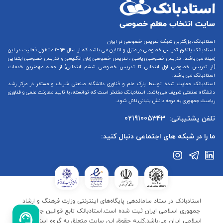
استادبانک، بزرگترین شبکه تدریس خصوصی در ایران
استادبانک پلتفرم
تدریس خصوصی در منزل و آنلاین
می باشد که از سال ۱۳۹۴ مشغول فعالیت در این
زمینه می باشد.
تدریس خصوصی ریاضی
،
تدریس خصوصی زبان انگلیسی
و
تدریس خصوصی ابتدایی
(از
تدریس خصوصی اول ابتدایی
تا
تدریس خصوصی ششم ابتدایی
) از جمله مهمترین خدمات
استادبانک می باشد.
استادبانک حمایت شده توسط پارک علم و فناوری دانشگاه صنعتی شریف و مستقر در مرکز رشد
دانشگاه صنعتی شریف می باشد. استادبانک مفتخر است که توانسته، با تایید معاونت علمی و فناوری
ریاست جمهوری به درجه دانش بنیانی نائل شود.
تلفن پشتیبانی:
02191005343
ما را در شبکه های اجتماعی دنبال کنید:
استادبانک در ستاد ساماندهی پایگاه‌های اینترنتی وزارت فرهنگ و ارشاد
جمهوری اسلامی ایران ثبت شده است.استادبانک تابع قوانین جمهوری
اسلامی ایران می‌باشد.کلیه حقوق این سایت متعلق به گروه استادبانک