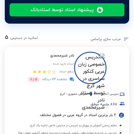
پیشنهاد استاد توسط استادبانک
5
اساتید در دسترس:
مرتب سازی براساس
نادر شیرمحمدی
استاد تایید شده
سطح استاد:
5
مشاهده 124 دیدگاه
از
5
تدریس آنلاین
تدریس حضوری
-
کرج
878
جلسه موفق
2 بار برترین استاد در گروه عربی در فصول مختلف
معلم رسمی آموزش و پرورش و تدریس در مدارس خاص ناحیه یک کرج
تدریس در مدرسه نمونه دولتی شهید شیرودی و مدرسه شاهد (شهید نعمتی ها)