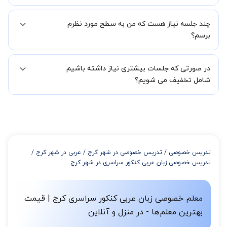
استادبانک شما را در انتخاب استاد مطلوب یاری کند.
بله مشکلی نیست در صورت نارضایتی می توانید با مدرس دیگری کلاس را
در فاصله 5 الی 30 دقیقه پس از ثبت درخواست از طرف شما، همکاران
چند جلسه نیاز هست که من به سطح مورد نظرم
ادامه دهید.
بخش پشتیبانی استادبانک با شما تماس گرفته و راهنمایی کامل و پیگیری
برسم؟
لازم جهت تکمیل درخواست شما را انجام میدهند.
همچنین میتوانید درخواست خود را از طریق تماس مستقیم با شماره
البته تعداد جلسات دست خود شما است ولی اگر تمایل داشته باشید که
02191005343 نیز ثبت کنید.
در صورتی که جلسات بیشتری نیاز داشته باشیم
مدرس مشخص کند ابتدا باید جلسه اول کلاس درس شما با مدرس برگزار
شود تا با توجه به سطح شما و خواسته شما مدرس اعلام کنند که تقریبا
شامل تخفیف می شویم؟
چند جلسه کلاس نیاز هست.
در صورتی که تمایل داشته باشید بیشتر از 3 جلسه کلاس داشته باشید
میتوانید با خرید بسته قبل از برگزاری جلسات از تخفیفات مجموعه
استفاده کنید که این تخفیف به اینصورت است:
از 4 تا 7 جلسه: 3% تخفیف
از 8 تا 11 جلسه: 5% تخفیف
تدریس خصوصی
/
تدریس خصوصی در شهر کرج
/
عربی در شهر کرج
/
از 12 تا 15 جلسه: 7% تخفیف
تدریس خصوصی زبان عربی کنکور سراسری در شهر کرج
از 16 تا 100 جلسه: 9% تخفیف
معلم خصوصی زبان عربی کنکور سراسری کرج | قیمت
بهترین معلم‌ها - در منزل و آنلاین