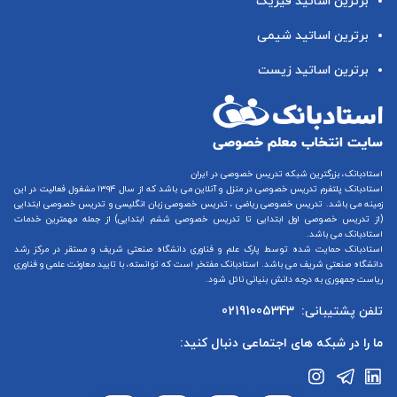
برترین اساتید فیزیک
برترین اساتید شیمی
برترین اساتید زیست
استادبانک، بزرگترین شبکه تدریس خصوصی در ایران
استادبانک پلتفرم
تدریس خصوصی در منزل و آنلاین
می باشد که از سال ۱۳۹۴ مشغول فعالیت در این
زمینه می باشد.
تدریس خصوصی ریاضی
،
تدریس خصوصی زبان انگلیسی
و
تدریس خصوصی ابتدایی
(از
تدریس خصوصی اول ابتدایی
تا
تدریس خصوصی ششم ابتدایی
) از جمله مهمترین خدمات
استادبانک می باشد.
استادبانک حمایت شده توسط پارک علم و فناوری دانشگاه صنعتی شریف و مستقر در مرکز رشد
دانشگاه صنعتی شریف می باشد. استادبانک مفتخر است که توانسته، با تایید معاونت علمی و فناوری
ریاست جمهوری به درجه دانش بنیانی نائل شود.
تلفن پشتیبانی:
02191005343
ما را در شبکه های اجتماعی دنبال کنید: