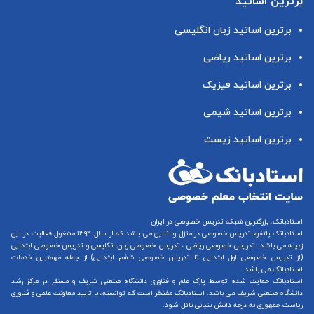
برترین اساتید
برترین اساتید زبان انگلیسی
برترین اساتید ریاضی
برترین اساتید فیزیک
برترین اساتید شیمی
برترین اساتید زیست
استادبانک، بزرگترین شبکه تدریس خصوصی در ایران
استادبانک پلتفرم
تدریس خصوصی در منزل و آنلاین
می باشد که از سال ۱۳۹۴ مشغول فعالیت در این
زمینه می باشد.
تدریس خصوصی ریاضی
،
تدریس خصوصی زبان انگلیسی
و
تدریس خصوصی ابتدایی
(از
تدریس خصوصی اول ابتدایی
تا
تدریس خصوصی ششم ابتدایی
) از جمله مهمترین خدمات
استادبانک می باشد.
استادبانک حمایت شده توسط پارک علم و فناوری دانشگاه صنعتی شریف و مستقر در مرکز رشد
دانشگاه صنعتی شریف می باشد. استادبانک مفتخر است که توانسته، با تایید معاونت علمی و فناوری
ریاست جمهوری به درجه دانش بنیانی نائل شود.