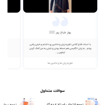
Video
بهار طباخ پور 🇩🇪
با استاد فلاح کلاس نظریه زبان و ماشین رو داشتم و خیلی راضی
اقای امی
بودم . به زبان انگلیسی هم مسلط بودن و خیلی به من کمک کردن.
ایشون ر...
نظریه زبان ها و ماشین ها
سوالات متداول
نحوه انتخاب استاد ایده آل
نحوه پرداخت