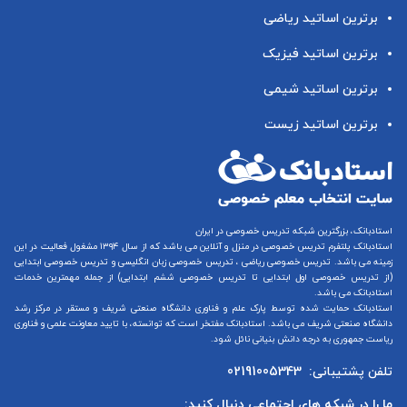
برترین اساتید ریاضی
برترین اساتید فیزیک
برترین اساتید شیمی
برترین اساتید زیست
استادبانک، بزرگترین شبکه تدریس خصوصی در ایران
استادبانک پلتفرم
تدریس خصوصی در منزل و آنلاین
می باشد که از سال ۱۳۹۴ مشغول فعالیت در این
زمینه می باشد.
تدریس خصوصی ریاضی
،
تدریس خصوصی زبان انگلیسی
و
تدریس خصوصی ابتدایی
(از
تدریس خصوصی اول ابتدایی
تا
تدریس خصوصی ششم ابتدایی
) از جمله مهمترین خدمات
استادبانک می باشد.
استادبانک حمایت شده توسط پارک علم و فناوری دانشگاه صنعتی شریف و مستقر در مرکز رشد
دانشگاه صنعتی شریف می باشد. استادبانک مفتخر است که توانسته، با تایید معاونت علمی و فناوری
ریاست جمهوری به درجه دانش بنیانی نائل شود.
تلفن پشتیبانی:
02191005343
ما را در شبکه های اجتماعی دنبال کنید: