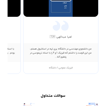
Play
Video
لعیا عبدالهی 🇹🇷
من دانشجوی مهندسی در دانشگاه یری تپه در استانبول هستم،
با استاد فلاح 
من این فرصت را داشتم که فیزیک 1 و 2 را با استاد نریموسی در
بودم . به زبان
پلتفرم آنلا...
فیزیک عمومی 1 دانشگاه
سوالات متداول