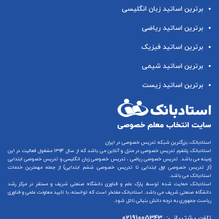
برترین اساتید زبان انگلیسی
برترین اساتید ریاضی
برترین اساتید فیزیک
برترین اساتید شیمی
برترین اساتید زیست
استادبانک، بزرگترین شبکه تدریس خصوصی در ایران
استادبانک پلتفرم
تدریس خصوصی در منزل و آنلاین
می باشد که از سال ۱۳۹۴ مشغول فعالیت در این
زمینه می باشد.
تدریس خصوصی ریاضی
،
تدریس خصوصی زبان انگلیسی
و
تدریس خصوصی ابتدایی
(از
تدریس خصوصی اول ابتدایی
تا
تدریس خصوصی ششم ابتدایی
) از جمله مهمترین خدمات
استادبانک می باشد.
استادبانک حمایت شده توسط پارک علم و فناوری دانشگاه صنعتی شریف و مستقر در مرکز رشد
دانشگاه صنعتی شریف می باشد. استادبانک مفتخر است که توانسته، با تایید معاونت علمی و فناوری
ریاست جمهوری به درجه دانش بنیانی نائل شود.
تلفن پشتیبانی:
02191005343