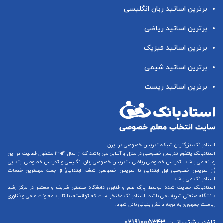
برترین اساتید زبان انگلیسی
برترین اساتید ریاضی
برترین اساتید فیزیک
برترین اساتید شیمی
برترین اساتید زیست
استادبانک، بزرگترین شبکه تدریس خصوصی در ایران
استادبانک پلتفرم
تدریس خصوصی در منزل و آنلاین
می باشد که از سال ۱۳۹۴ مشغول فعالیت در این
زمینه می باشد.
تدریس خصوصی ریاضی
،
تدریس خصوصی زبان انگلیسی
و
تدریس خصوصی ابتدایی
(از
تدریس خصوصی اول ابتدایی
تا
تدریس خصوصی ششم ابتدایی
) از جمله مهمترین خدمات
استادبانک می باشد.
استادبانک حمایت شده توسط پارک علم و فناوری دانشگاه صنعتی شریف و مستقر در مرکز رشد
دانشگاه صنعتی شریف می باشد. استادبانک مفتخر است که توانسته، با تایید معاونت علمی و فناوری
ریاست جمهوری به درجه دانش بنیانی نائل شود.
تلفن پشتیبانی:
02191005343