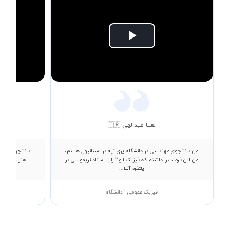
Play
Video
لعیا عبدالهی 🇹🇷
من دانشجوی مهندسی در دانشگاه یری تپه در استانبول هستم،
دانشجوی رشته ع
من این فرصت را داشتم که فیزیک 1 و 2 را با استاد نریموسی در
هنرستان کام
پلتفرم آنلا...
فیزیک عمومی 1 دانشگاه