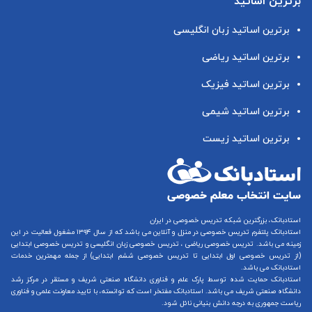
برترین اساتید
برترین اساتید زبان انگلیسی
برترین اساتید ریاضی
برترین اساتید فیزیک
برترین اساتید شیمی
برترین اساتید زیست
استادبانک، بزرگترین شبکه تدریس خصوصی در ایران
استادبانک پلتفرم
تدریس خصوصی در منزل و آنلاین
می باشد که از سال ۱۳۹۴ مشغول فعالیت در این
زمینه می باشد.
تدریس خصوصی ریاضی
،
تدریس خصوصی زبان انگلیسی
و
تدریس خصوصی ابتدایی
(از
تدریس خصوصی اول ابتدایی
تا
تدریس خصوصی ششم ابتدایی
) از جمله مهمترین خدمات
استادبانک می باشد.
استادبانک حمایت شده توسط پارک علم و فناوری دانشگاه صنعتی شریف و مستقر در مرکز رشد
دانشگاه صنعتی شریف می باشد. استادبانک مفتخر است که توانسته، با تایید معاونت علمی و فناوری
ریاست جمهوری به درجه دانش بنیانی نائل شود.