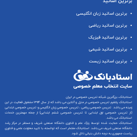
برترین اساتید
برترین اساتید زبان انگلیسی
برترین اساتید ریاضی
برترین اساتید فیزیک
برترین اساتید شیمی
برترین اساتید زیست
استادبانک، بزرگترین شبکه تدریس خصوصی در ایران
استادبانک پلتفرم
تدریس خصوصی در منزل و آنلاین
می باشد که از سال ۱۳۹۴ مشغول فعالیت در این
زمینه می باشد.
تدریس خصوصی ریاضی
،
تدریس خصوصی زبان انگلیسی
و
تدریس خصوصی ابتدایی
(از
تدریس خصوصی اول ابتدایی
تا
تدریس خصوصی ششم ابتدایی
) از جمله مهمترین خدمات
استادبانک می باشد.
استادبانک حمایت شده توسط پارک علم و فناوری دانشگاه صنعتی شریف و مستقر در مرکز رشد
دانشگاه صنعتی شریف می باشد. استادبانک مفتخر است که توانسته، با تایید معاونت علمی و فناوری
ریاست جمهوری به درجه دانش بنیانی نائل شود.