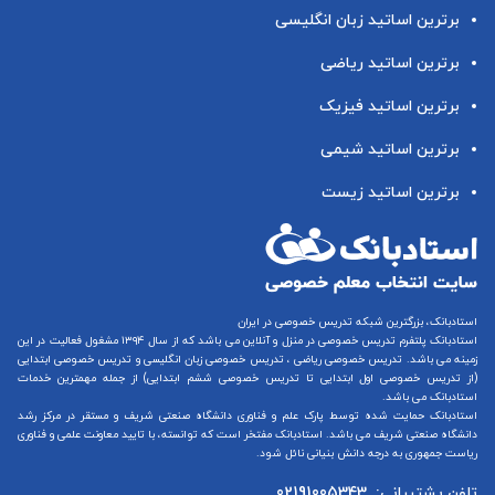
برترین اساتید زبان انگلیسی
برترین اساتید ریاضی
برترین اساتید فیزیک
برترین اساتید شیمی
برترین اساتید زیست
استادبانک، بزرگترین شبکه تدریس خصوصی در ایران
استادبانک پلتفرم
تدریس خصوصی در منزل و آنلاین
می باشد که از سال ۱۳۹۴ مشغول فعالیت در این
زمینه می باشد.
تدریس خصوصی ریاضی
،
تدریس خصوصی زبان انگلیسی
و
تدریس خصوصی ابتدایی
(از
تدریس خصوصی اول ابتدایی
تا
تدریس خصوصی ششم ابتدایی
) از جمله مهمترین خدمات
استادبانک می باشد.
استادبانک حمایت شده توسط پارک علم و فناوری دانشگاه صنعتی شریف و مستقر در مرکز رشد
دانشگاه صنعتی شریف می باشد. استادبانک مفتخر است که توانسته، با تایید معاونت علمی و فناوری
ریاست جمهوری به درجه دانش بنیانی نائل شود.
تلفن پشتیبانی:
02191005343