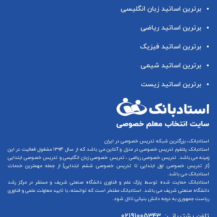
برترین اساتید زبان انگلیسی
برترین اساتید ریاضی
برترین اساتید فیزیک
برترین اساتید شیمی
برترین اساتید زیست
استادبانک، بزرگترین شبکه تدریس خصوصی در ایران
استادبانک پلتفرم
تدریس خصوصی در منزل و آنلاین
می باشد که از سال ۱۳۹۴ مشغول فعالیت در این
زمینه می باشد.
تدریس خصوصی ریاضی
،
تدریس خصوصی زبان انگلیسی
و
تدریس خصوصی ابتدایی
(از
تدریس خصوصی اول ابتدایی
تا
تدریس خصوصی ششم ابتدایی
) از جمله مهمترین خدمات
استادبانک می باشد.
استادبانک حمایت شده توسط پارک علم و فناوری دانشگاه صنعتی شریف و مستقر در مرکز رشد
دانشگاه صنعتی شریف می باشد. استادبانک مفتخر است که توانسته، با تایید معاونت علمی و فناوری
ریاست جمهوری به درجه دانش بنیانی نائل شود.
تلفن پشتیبانی:
02191005343