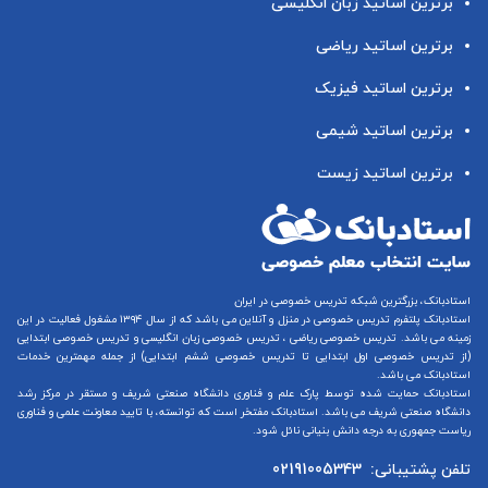
برترین اساتید زبان انگلیسی
برترین اساتید ریاضی
برترین اساتید فیزیک
برترین اساتید شیمی
برترین اساتید زیست
استادبانک، بزرگترین شبکه تدریس خصوصی در ایران
استادبانک پلتفرم
تدریس خصوصی در منزل و آنلاین
می باشد که از سال ۱۳۹۴ مشغول فعالیت در این
زمینه می باشد.
تدریس خصوصی ریاضی
،
تدریس خصوصی زبان انگلیسی
و
تدریس خصوصی ابتدایی
(از
تدریس خصوصی اول ابتدایی
تا
تدریس خصوصی ششم ابتدایی
) از جمله مهمترین خدمات
استادبانک می باشد.
استادبانک حمایت شده توسط پارک علم و فناوری دانشگاه صنعتی شریف و مستقر در مرکز رشد
دانشگاه صنعتی شریف می باشد. استادبانک مفتخر است که توانسته، با تایید معاونت علمی و فناوری
ریاست جمهوری به درجه دانش بنیانی نائل شود.
تلفن پشتیبانی:
02191005343