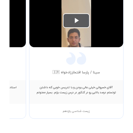
Play
Video
سینا / پارسا افتخارزادخواه 🇮🇷
آقای خسروانی خیلی عالی بودن و با تدریس خوبی که داشتن
استاد شمشادی
تونستم درصد بالایی رو در کنکور در درس زیست بزنم. بسیار ممنونم
زیست شناسی یازدهم
زبان 