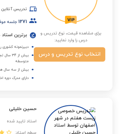
تدریس آنلاین
1271
جلسه موف
برای مشاهده قیمت، نوع تدریس و
برترین استاد در
درس را وارد نمایید:
دبیرنمونه کشوری ر
انتخاب نوع تدریس و درس
بیش از 4
متوسطه
بیش از سه سال هم
دارای مدرک دوره اخ
حسین خلیلی
استاد تایید شده
سطح استاد: