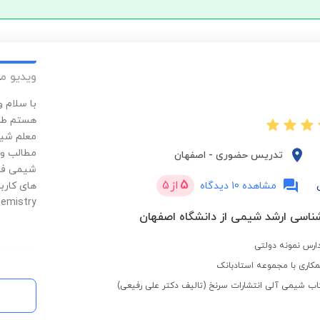
ویدیو م
با سلام 
هستم طرا
معلم شیمی
مطالب و 
تدریس حضوری
-
اصفهان
شیمی فرا
5
از
5
مشاهده 10 دیدگاه
های کارب
Crocodile Chemistry) و ا
ناسی ارشد شیمی از دانشگاه اصفهان
رس نمونه دولتی
کاری با مجموعه استادبانک
اب شیمی آلی انتشارات سرنخ (تالیف دکتر علی رفیعی)