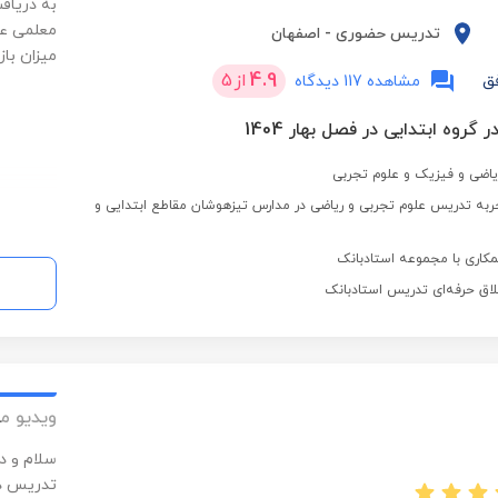
معلمی عش
تدریس حضوری
-
اصفهان
میزان باز
4.9
از
5
ق
مشاهده 117 دیدگاه
 گروه ابتدایی در فصل بهار 1404
یاضی و فیزیک و علوم تجربی
3 سال تجربه تدریس علوم تجربی و ریاضی در مدارس تیزهوشان مقاطع ابتدایی و
کاری با مجموعه استادبانک
لاق حرفه‌ای تدریس استادبانک
ویدیو م
سلام و د
تدریس در