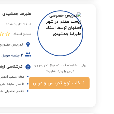
علیرضا جمشیدی
استاد تایید شده
سطح استاد:
تدریس حضوری
2
جلسه موفق
برای مشاهده قیمت، نوع تدریس و
کارشناسی ارش
درس را وارد نمایید:
معلم رسمی آموزش 
انتخاب نوع تدریس و درس
10 سال سابقه تدریس در مدارس
افتخار تحصیلی: شا