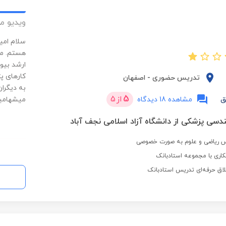
ویدیو م
سلام امی
هستم. مد
ارشد بیو
کارهای پ
تدریس حضوری
-
اصفهان
به دیگرا
5
از
5
ق
مشاهده 18 دیدگاه
میشه‍️ام
دسی پزشکی از دانشگاه آزاد اسلامی نجف آباد
 ریاضی و علوم به صورت خصوصی
اری با مجموعه استادبانک
لاق حرفه‌ای تدریس استادبانک