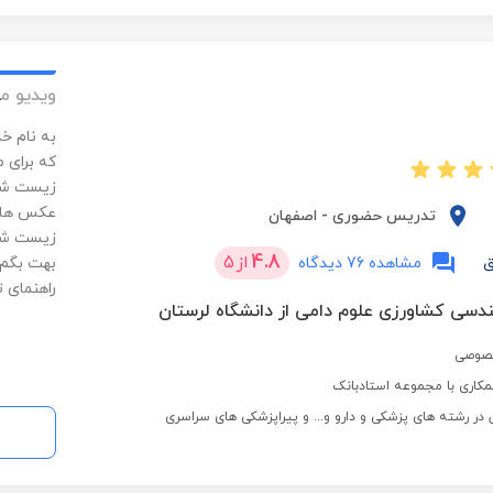
ویدیو م
به نام خ
که برای 
زیست شنا
عکس های 
تدریس حضوری
-
اصفهان
زیست شنا
4.8
از
5
ق
مشاهده 76 دیدگاه
بهت بگم 
راهنمای 
دسی کشاورزی علوم دامی از دانشگاه لرستان
خصوصی
کاری با مجموعه استادبانک
 در رشته های پزشکی و دارو و... و پیراپزشکی های سراسری