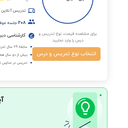
تدریس آنلاین
208
جلسه موف
برای مشاهده قیمت، نوع تدریس و
کارشناسی دبیر
درس را وارد نمایید:
سابقه 29 سال تدریس در مدارس آموزش و پرورش
انتخاب نوع تدریس و درس
بیش از دو سال همک
تدریس در مدارس ن
آی