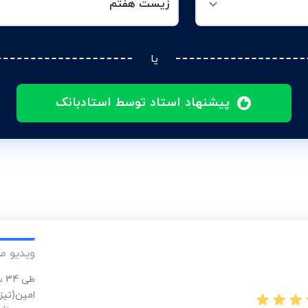
زیست هفتم
یا
پیشنهاد استاد توسط استادبانک
ویدیو م
طی
امین(تیز