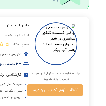
یاسر آب پیکر
استاد تایید شده
سطح استاد:
تدریس حضوری
35
جلسه موفق
برای مشاهده قیمت، نوع تدریس و
کارشناسی ارشد
درس را وارد نمایید:
حدود 20 سال تدریس خصوصی ریاضی
انتخاب نوع تدریس و درس
بیش از یک سال هم
تدریس در انجمن ری