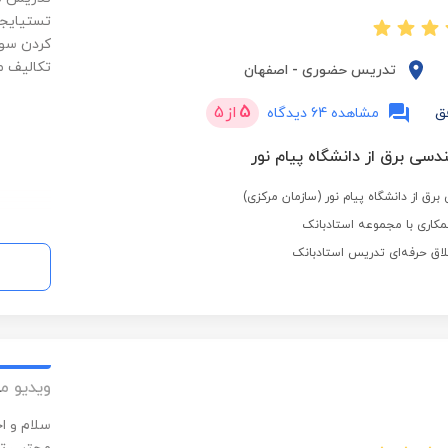
تستیایجا
کردن سوا
تکالیف م
تدریس حضوری
-
اصفهان
5
از
5
ق
مشاهده 64 دیدگاه
سی برق از دانشگاه پیام نور
ق از دانشگاه پیام نور (سازمان مرکزی)
کاری با مجموعه استادبانک
لاق حرفه‌ای تدریس استادبانک
ویدیو م
سلام و ا