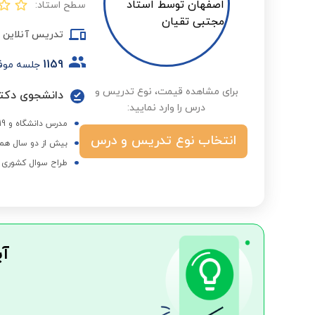
سطح استاد:
تدریس آنلاین
1159
جلسه موف
برای مشاهده قیمت، نوع تدریس و
درس را وارد نمایید:
مدرس دانشگاه و 19 سال تدریس ریاضی و فیزیک متوسطه و کنکور به صورت خصوصی
انتخاب نوع تدریس و درس
بیش از دو سال همک
طراح سوال کشوری و
آی