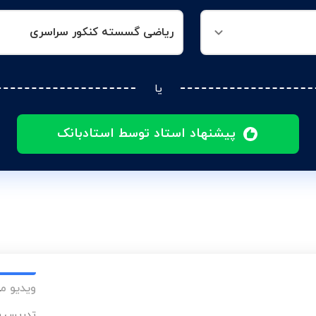
ریاضی گسسته کنکور سراسری
یا
پیشنهاد استاد توسط استادبانک
ویدیو م
تدریس مف