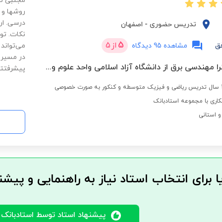
مجتبی تق
روشها و 
درسی. ار
تدریس حضوری
-
اصفهان
نکات. توا
5
از
5
ق
مشاهده 95 دیدگاه
می‌تواند
در مسیر 
دانشجوی دکترا مهندسی برق از دانشگاه آزاد اسلامی واحد علوم و تحقیقات تهران
پیشرفتتو
اری با مجموعه استادبانک
 استانی
ا برای انتخاب استاد نیاز به راهنمایی و پیشن
پیشنهاد استاد توسط استادبانک