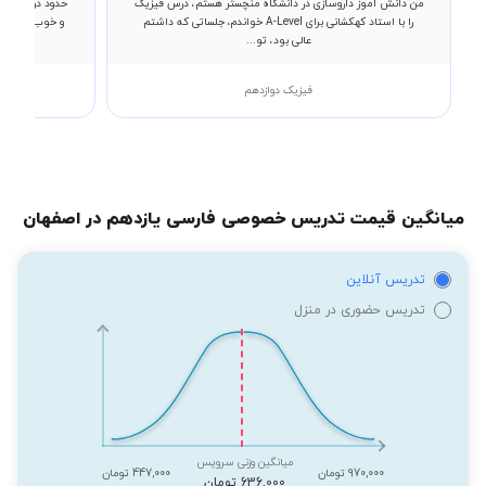
من دانش آموز داروسازی در دانشگاه منچستر هستم، درس فیزیک
حدود دو سال ه
را با استاد کهکشانی برای A-Level خواندم، جلساتی که داشتم
و خوب تدریس 
عالی بود، تو...
فیزیک دوازدهم
میانگین قیمت تدریس خصوصی فارسی یازدهم در اصفهان
تدریس آنلاین
تدریس حضوری در منزل
میانگین وزنی سرویس
970,000 تومان
447,000 تومان
636,000 تومان