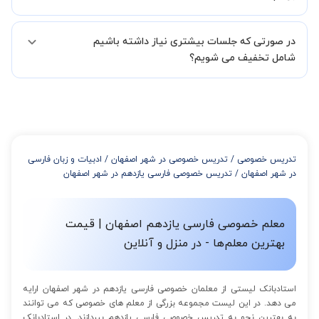
همچنین میتوانید درخواست خود را از طریق تماس مستقیم با شماره
البته تعداد جلسات دست خود شما است ولی اگر تمایل داشته باشید که
02191005343 نیز ثبت کنید.
در صورتی که جلسات بیشتری نیاز داشته باشیم
مدرس مشخص کند ابتدا باید جلسه اول کلاس درس شما با مدرس برگزار
شود تا با توجه به سطح شما و خواسته شما مدرس اعلام کنند که تقریبا
شامل تخفیف می شویم؟
چند جلسه کلاس نیاز هست.
در صورتی که تمایل داشته باشید بیشتر از 3 جلسه کلاس داشته باشید
میتوانید با خرید بسته قبل از برگزاری جلسات از تخفیفات مجموعه
استفاده کنید که این تخفیف به اینصورت است:
از 4 تا 7 جلسه: 3% تخفیف
از 8 تا 11 جلسه: 5% تخفیف
تدریس خصوصی
/
تدریس خصوصی در شهر اصفهان
/
ادبیات و زبان فارسی
از 12 تا 15 جلسه: 7% تخفیف
در شهر اصفهان
/
تدریس خصوصی فارسی یازدهم در شهر اصفهان
از 16 تا 100 جلسه: 9% تخفیف
معلم خصوصی فارسی یازدهم اصفهان | قیمت
بهترین معلم‌ها - در منزل و آنلاین
استادبانک لیستی از معلمان خصوصی فارسی یازدهم در شهر اصفهان ارایه
می دهد. در این لیست مجموعه بزرگی از معلم های خصوصی که می توانند
به بهترین نحو به تدریس خصوصی فارسی یازدهم بپردازند. در استادبانک