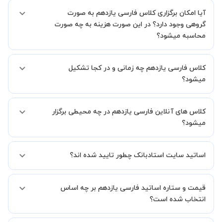
بله، فقط این موضوع را بایستی قبل از برگزاری کلاس با استاد هماهنگ
آیا امکان برگزاری کلاس فارسی یازدهم به صورت
کنید.
گروهی وجود دارد؟ در این صورت هزینه به چه صورت
محاسبه میشود؟
به صورت پیش فرض کلاس های فارسی یازدهم خصوصی هستند اما در
کلاس فارسی یازدهم چه زمانی و در کجا تشکیل
صورتیکه مایل هستید کلاس ها را در کنار دوستان و یا آشنایان خود به
صورت گروهی برگزار کنید، این امکان وجود دارد. در این حالت، به ازای هر
میشود؟
یک نفری که به کلاس اضافه میشود، 20 درصد به هزینه ی کل جلسه
اضافه خواهد شد.
زمان برگزاری کلاس های فارسی یازدهم به صورت توافقی بین شما و استاد
کلاس های آنلاین فارسی یازدهم در چه محیطی برگزار
تعیین خواهد شد.
همچنین کلاس های خصوصی به طور کلی در منزل شاگرد برگزار میشود. در
میشود؟
صورتی که چنین امکانی برای شما مقدور نیست، می توانید جهت برگزاری
کلاس در یک مکان عمومی مانند کتابخانه با استاد خود هماهنگی لازم را
کلاس ها در دو محیط اسکای روم و یا ادوبی کانکت برگزار میشود.
انجام دهید.
اساتید سایت استادبانک چطور تایید شده اند؟
در ابتدا تیم داوری استادبانک نمونه تدریس تمامی اساتید را بررسی میکند.
قیمت و ستاره اساتید فارسی یازدهم بر چه اساس
در صورت رضایت از شیوه تدریس، استاد مجوز فعالیت در استادبانک را
دریافت میکند.
انتخاب شده است؟
در ادامه تیم پشتیبانی استادبانک پس از هر جلسه، عملکرد استاد را بر
اساس رضایت شاگرد بررسی میکند.
قیمت هر جلسه تدریس اساتید فارسی یازدهم بر اساس ستاره آنها در