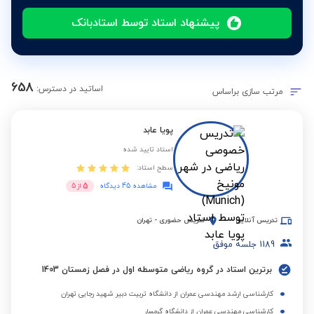
پیشنهاد استاد توسط استادبانک
658
اساتید در دسترس:
مرتب سازی براساس
پویا عابد
استاد تایید شده
سطح استاد:
5
مشاهده 45 دیدگاه
از
5
تدریس آنلاین
تدریس حضوری
-
تهران
1189
جلسه موفق
برترین استاد در گروه ریاضی متوسطه اول در فصل زمستان 1403
کارشناسی ارشد مهندسی عمران از دانشگاه تربیت دبیر شهید رجایی تهران
کارشناسی مهندسی عمران از دانشگاه گرمسار