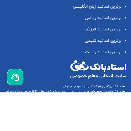
برترین اساتید زبان انگلیسی
برترین اساتید ریاضی
برترین اساتید فیزیک
برترین اساتید شیمی
برترین اساتید زیست
استادبانک، بزرگترین شبکه تدریس خصوصی در ایران
استادبانک پلتفرم
تدریس خصوصی در منزل و آنلاین
می باشد که از سال ۱۳۹۴ مشغول فعالیت در این
زمینه می باشد.
تدریس خصوصی ریاضی
،
تدریس خصوصی زبان انگلیسی
و
تدریس خصوصی ابتدایی
(از
تدریس خصوصی اول ابتدایی
تا
تدریس خصوصی ششم ابتدایی
) از جمله مهمترین خدمات
استادبانک می باشد.
استادبانک حمایت شده توسط پارک علم و فناوری دانشگاه صنعتی شریف و مستقر در مرکز رشد
دانشگاه صنعتی شریف می باشد. استادبانک مفتخر است که توانسته، با تایید معاونت علمی و فناوری
ریاست جمهوری به درجه دانش بنیانی نائل شود.