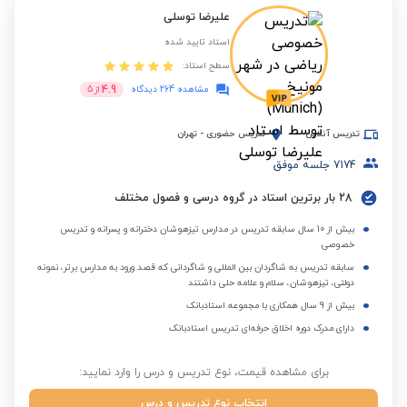
علیرضا توسلی
استاد تایید شده
سطح استاد:
4.9
مشاهده 264 دیدگاه
از
5
تدریس آنلاین
تدریس حضوری
-
تهران
7174
جلسه موفق
28 بار برترین استاد در گروه درسی و فصول مختلف
بیش از 10 سال سابقه تدریس در مدارس تیزهوشان دخترانه و پسرانه و تدریس
خصوصی
سابقه تدریس به شاگردان بین المللی و شاگردانی که قصد ورود به مدارس برتر، نمونه
دولتی، تیزهوشان، سلام و علامه حلی داشتند
بیش از 9 سال همکاری با مجموعه استادبانک
دارای مدرک دوره اخلاق حرفه‌ای تدریس استادبانک
برای مشاهده قیمت، نوع تدریس و درس را وارد نمایید:
انتخاب نوع تدریس و درس