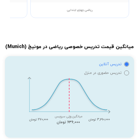
ریاضی چهارم ابتدایی
میانگین قیمت تدریس خصوصی ریاضی در مونیخ (Munich)
تدریس آنلاین
تدریس حضوری در منزل
میانگین وزنی سرویس
3,690,000 تومان
270,000 تومان
636,000 تومان