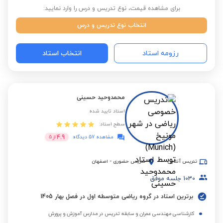
برای مشاهده قیمت، نوع تدریس و درس را وارد نمایید:
انتخاب نوع تدریس و درس
رزومه استاد
انتخاب استاد
محمدوحید حسینی‌
استاد تایید شده
سطح استاد:
4.9
مشاهده 57 دیدگاه
از
5
تدریس آنلاین
تدریس حضوری
-
اصفهان
1030
جلسه موفق
برترین استاد در گروه ریاضی متوسطه اول در فصل بهار 1405
کارشناسی مهندسی عمران و سابقه تدریس در مدارس آموزش و پرورش