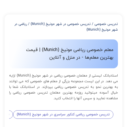
میتوانید با خرید بسته قبل از برگزاری جلسات از تخفیفات مجموعه
استفاده کنید که این تخفیف به اینصورت است:
از 4 تا 7 جلسه: 3% تخفیف
از 8 تا 11 جلسه: 5% تخفیف
تدریس خصوصی
/
تدریس خصوصی در شهر مونیخ (Munich)
/
ریاضی در
از 12 تا 15 جلسه: 7% تخفیف
شهر مونیخ (Munich)
از 16 تا 100 جلسه: 9% تخفیف
معلم خصوصی ریاضی مونیخ (Munich) | قیمت
بهترین معلم‌ها - در منزل و آنلاین
استادبانک لیستی از معلمان خصوصی ریاضی در شهر مونیخ (Munich) ارایه
می دهد. در این لیست مجموعه بزرگی از معلم های خصوصی که می توانند
به بهترین نحو به تدریس خصوصی ریاضی بپردازند. در استادبانک شما با
خیال آسوده میتوانید روزمه بهترین معلمان تدریس خصوصی ریاضی را
مشاهده نمایید و سپس آنها را انتخاب کنید.
تدریس خصوصی ریاضی کنکور سراسری در شهر مونیخ (Munich)
تدریس 