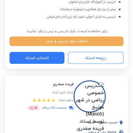
تدریس در آموزشگاه های برتر اصفهان
بیش از دو سال همکاری با مجموعه استادبانک
تدریس به دانش آموزان شهید اژه ای و آمار بالای قبولی
برای مشاهده قیمت، نوع تدریس و درس را وارد نمایید:
انتخاب نوع تدریس و درس
رزومه استاد
انتخاب استاد
فریده صفدری
استاد تایید شده
سطح استاد:
5
مشاهده 128 دیدگاه
از
5
تدریس حضوری
-
مشهد
2557
جلسه موفق