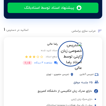
پیشنهاد استاد توسط استادبانک
1
اساتید در دسترس:
مرتب سازی براساس
رضا عالی
استاد تایید شده
سطح استاد:
5
مشاهده 3 دیدگاه
از
5
تدریس آنلاین
تدریس حضوری
-
تهران
25
جلسه موفق
دارای مدرک زبان انگلیسی از دانشگاه کمبریج
دارای مدرک زبان ژاپنی
بیش از یک سال همکاری با مجموعه استادبانک