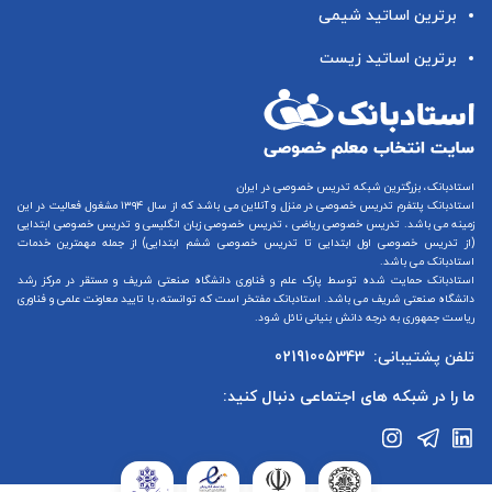
برترین اساتید شیمی
برترین اساتید زیست
استادبانک، بزرگترین شبکه تدریس خصوصی در ایران
استادبانک پلتفرم
تدریس خصوصی در منزل و آنلاین
می باشد که از سال ۱۳۹۴ مشغول فعالیت در این
زمینه می باشد.
تدریس خصوصی ریاضی
،
تدریس خصوصی زبان انگلیسی
و
تدریس خصوصی ابتدایی
(از
تدریس خصوصی اول ابتدایی
تا
تدریس خصوصی ششم ابتدایی
) از جمله مهمترین خدمات
استادبانک می باشد.
استادبانک حمایت شده توسط پارک علم و فناوری دانشگاه صنعتی شریف و مستقر در مرکز رشد
دانشگاه صنعتی شریف می باشد. استادبانک مفتخر است که توانسته، با تایید معاونت علمی و فناوری
ریاست جمهوری به درجه دانش بنیانی نائل شود.
تلفن پشتیبانی:
02191005343
ما را در شبکه های اجتماعی دنبال کنید: