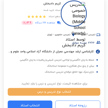
کریم دادبخش
استاد تایید شده
سطح استاد:
4.9
مشاهده 176 دیدگاه
از
5
تدریس آنلاین
تدریس حضوری
-
تهران
2262
جلسه موفق
کارشناسی ارشد مهندسی عمران از دانشگاه آزاد اسلامی واحد علوم و تحقیقات تهران
مسلط به زبان انگلیسی و توانایی تدریس شیمی و ریاضیات به زبان انگلیسی
بیش از پنج سال همکاری با مجموعه استادبانک
دارای مدرک دوره اخلاق حرفه‌ای تدریس استادبانک
برای مشاهده قیمت، نوع تدریس و درس را وارد نمایید:
انتخاب نوع تدریس و درس
رزومه استاد
انتخاب استاد