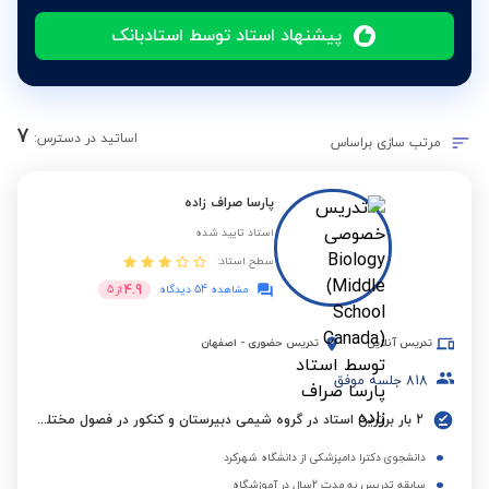
پیشنهاد استاد توسط استادبانک
7
اساتید در دسترس:
مرتب سازی براساس
پارسا صراف زاده
استاد تایید شده
سطح استاد:
4.9
مشاهده 54 دیدگاه
از
5
تدریس آنلاین
تدریس حضوری
-
اصفهان
818
جلسه موفق
2 بار برترین استاد در گروه شیمی دبیرستان و کنکور در فصول مختلف
دانشجوی دکترا دامپزشکی از دانشگاه شهرکرد
سابقه تدریس به مدت 2سال در آموزشگاه