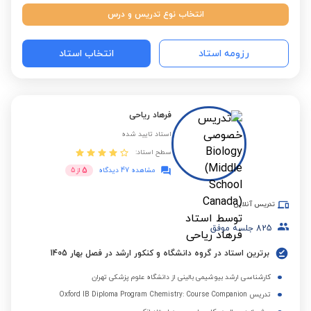
انتخاب نوع تدریس و درس
رزومه استاد
انتخاب استاد
فرهاد ریاحی
استاد تایید شده
سطح استاد:
5
مشاهده 47 دیدگاه
از
5
تدریس آنلاین
825
جلسه موفق
برترین استاد در گروه دانشگاه و کنکور ارشد در فصل بهار 1405
کارشناسی ارشد بیوشیمی بالینی از دانشگاه علوم پزشکی تهران
تدریس Oxford IB Diploma Program Chemistry: Course Companion