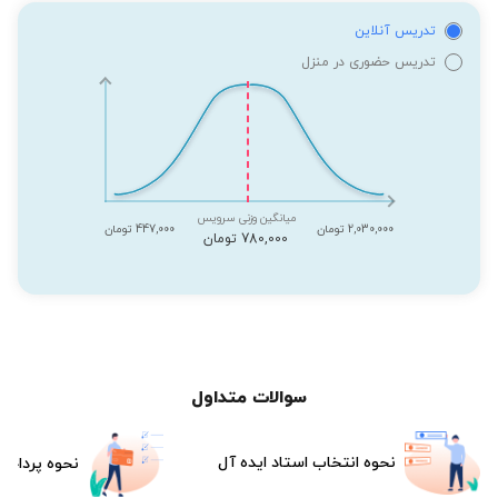
تدریس آنلاین
تدریس حضوری در منزل
میانگین وزنی سرویس
2,030,000 تومان
447,000 تومان
780,000 تومان
سوالات متداول
نحوه انتخاب استاد ایده آل
نحوه پرداخت