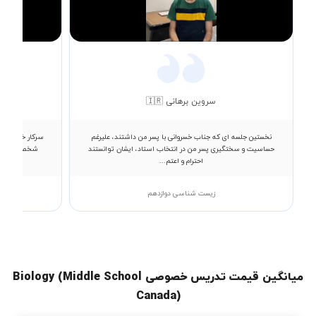
Video
سروین برهانی 🇮🇷
نخستین جلسه ای که جناب خسروانی با پسر من داشتند، علیرغم
سرکار خانم الها
حساسیت و سختگیری پسر من در انتخاب استاد، ایشان توانستند
شخصیت مسئولی
احترام و اعتم...
زیست شناسی دوازدهم
میانگین قیمت تدریس خصوصی Biology (Middle School
Canada)