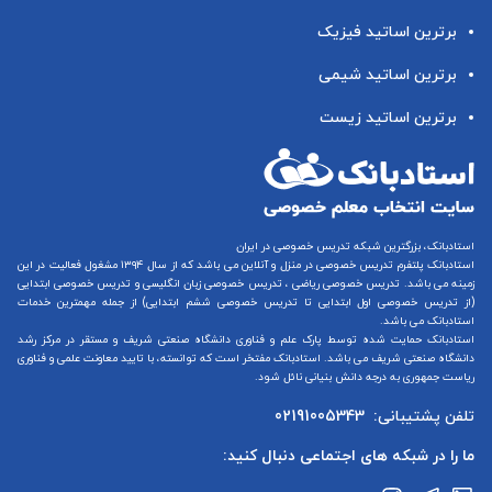
برترین اساتید فیزیک
برترین اساتید شیمی
برترین اساتید زیست
استادبانک، بزرگترین شبکه تدریس خصوصی در ایران
استادبانک پلتفرم
تدریس خصوصی در منزل و آنلاین
می باشد که از سال ۱۳۹۴ مشغول فعالیت در این
زمینه می باشد.
تدریس خصوصی ریاضی
،
تدریس خصوصی زبان انگلیسی
و
تدریس خصوصی ابتدایی
(از
تدریس خصوصی اول ابتدایی
تا
تدریس خصوصی ششم ابتدایی
) از جمله مهمترین خدمات
استادبانک می باشد.
استادبانک حمایت شده توسط پارک علم و فناوری دانشگاه صنعتی شریف و مستقر در مرکز رشد
دانشگاه صنعتی شریف می باشد. استادبانک مفتخر است که توانسته، با تایید معاونت علمی و فناوری
ریاست جمهوری به درجه دانش بنیانی نائل شود.
تلفن پشتیبانی:
02191005343
ما را در شبکه های اجتماعی دنبال کنید: