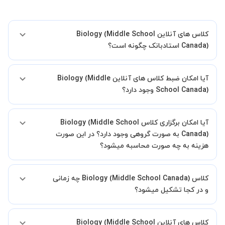
کلاس های آنلاین Biology (Middle School
Canada) استادبانک چگونه است؟
اگر تاکنون تجربه برگزاری کلاس آنلاین نداشته اید این اطمینان خاطر را به
آیا امکان ضبط کلاس های آنلاین Biology (Middle
شما میدهیم که استاد شما پیش از جلسه تمامی موارد لازم برای برگزاری
یک کلاس آنلاین با کیفیت و مفید را به شما توضیح خواهند داد.
School Canada) وجود دارد؟
بله، فقط این موضوع را بایستی قبل از برگزاری کلاس با استاد هماهنگ
آیا امکان برگزاری کلاس Biology (Middle School
کنید.
Canada) به صورت گروهی وجود دارد؟ در این صورت
هزینه به چه صورت محاسبه میشود؟
به صورت پیش فرض کلاس های Biology (Middle School Canada)
کلاس Biology (Middle School Canada) چه زمانی
خصوصی هستند اما در صورتیکه مایل هستید کلاس ها را در کنار دوستان و
یا آشنایان خود به صورت گروهی برگزار کنید، این امکان وجود دارد. در این
و در کجا تشکیل میشود؟
حالت، به ازای هر یک نفری که به کلاس اضافه میشود، 20 درصد به هزینه
ی کل جلسه اضافه خواهد شد.
زمان برگزاری کلاس های Biology (Middle School Canada) به صورت
کلاس های آنلاین Biology (Middle School
توافقی بین شما و استاد تعیین خواهد شد.