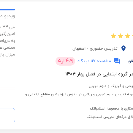
ویدیو م
طی
امین(تیز
معلمی عش
تدریس حضوری
-
اصفهان
میزان باز
4.9
از
5
فق
مشاهده 117 دیدگاه
 گروه ابتدایی در فصل بهار 1404
یاضی و فیزیک و علوم تجربی
3 سال تجربه تدریس علوم تجربی و ریاضی در مدارس تیزهوشان مقاطع ابتدایی و
کاری با مجموعه استادبانک
لاق حرفه‌ای تدریس استادبانک