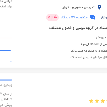
دولتی.تد
برای امت
تدریس حضوری
-
تهران
5
از
5
وفق
مشاهده 117 دیدگاه
و پرورش
ی از دانشگاه ارومیه
مکاری با مجموعه استادبانک
لاق حرفه‌ای تدریس استادبانک
ویدیو م
شناختی ک
پیش میگی