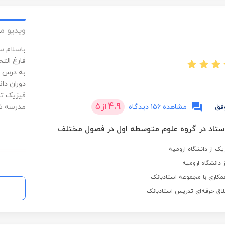
ویدیو م
باسلام س
فارغ التح
به درس ف
4.9
از
5
فق
مشاهده 156 دیدگاه
مدرسه تد
ک از دانشگاه ارومیه
 دانشگاه ارومیه
مکاری با مجموعه استادبانک
لاق حرفه‌ای تدریس استادبانک