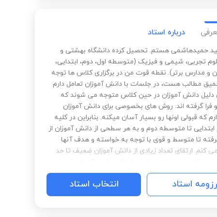
عرفی
درباره استاد
د حمیدهاشمی هستم. تحصیل کرده دانشگاه بهشتی و
م تجربی، شیمی و فیزیک (متوسطه اول، دوم، ابتدایی،
 و مدارس برتر). نقطه قوت من در برگزاری کلاس ها توجه
میق مطالب هست، در جلسات با دانش آموزان تعامل دارم
دلیل دانش آموزان در حین کلاس متوجه می شوند که
 فرا گرفته اند. روش های بخصوصی برای دانش آموزان
 که قبولی اونها رو بسیار آسان میکنه. بنابراین در کلیه
ابتدایی تا متوسطه دوم و به هر سطحی از دانش آموزان از
ته تا متوسط و قوی با توجه به خواسته و هدف آنها
 کنم. ارتقای تعداد زیادی از دانش آموزان ضعیف تا حد
نمره بالا در امتحانات مدارس، ارتقای دانش آموزان قوی و
قبولی آنها در آزمونهای نمونه و تیزهوشان و آزمون های
رزومه استاد
انتخاب استاد
مدارس برتر از جمله مواردی است که در طی 10 سال تدریس انجام
علاوه بر موارد فوق در صورت نیاز، به زبان انگلیسی و با
ت هم تدریس می کنم. پیروز باشید.