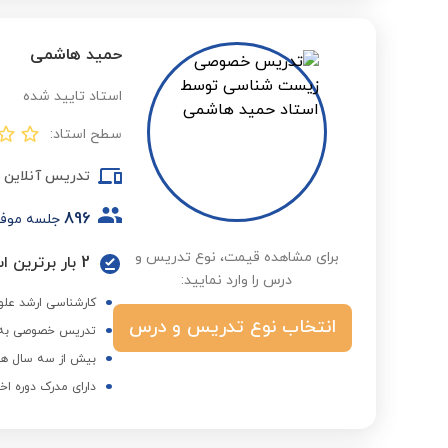
حمید هاشمی
استاد تایید شده
سطح استاد:
تدریس آنلاین
896
جلسه موف
برای مشاهده قیمت، نوع تدریس و
2 بار برترین استاد در گروه علوم متوسطه اول در فصول مختلف
درس را وارد نمایید:
کارشناسی ارشد علوم
انتخاب نوع تدریس و درس
تدریس خصوصی به مدت 5 سال و رتبه 641
بیش از سه سال هم
دارای مدرک دوره اخ