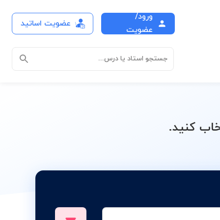
ورود/
عضویت اساتید
درس
عضویت
جستجو استاد یا درس...
اب کنید.