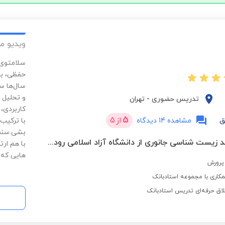
ویدیو م
سلامتوی 
حفظی، بل
سال‌ها س
و تحلیل 
تدریس حضوری
-
تهران
کاربردی،
5
از
5
ق
مشاهده 14 دیدگاه
با ترکیب
بشی.سنم 
کارشناسی ارشد زیست شناسی جانوری از دانشگاه آزاد اسلامی رودهن
با هم ار
هایی که
پرورش
کاری با مجموعه استادبانک
لاق حرفه‌ای تدریس استادبانک