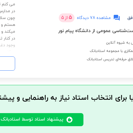
می کنم ت
در مدارس
5
از
5
فق
مشاهده 78 دیدگاه
چون سلام
هستم و ف
ت‌شناسی عمومی از دانشگاه پیام نور
میکند و 
در کنار ت
به شیوه آنلاین
وجود دغد
کاری با مجموعه استادبانک
میکنم .
لاق حرفه‌ای تدریس استادبانک
ا برای انتخاب استاد نیاز به راهنمایی و پیشن
پیشنهاد استاد توسط استادبانک