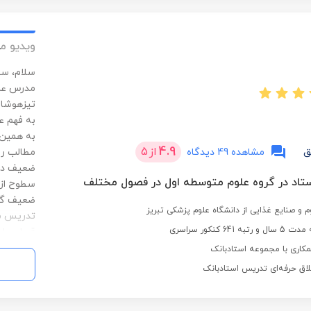
ویدیو م
سلام، سی
مدرس علو
تیزهوشان
به فهم ع
به همین 
4.9
از
5
ق
مشاهده 49 دیدگاه
مطالب رو
ضعیف دارم
سطوح از 
ضعیف گرف
 و صنایع غذایی از دانشگاه علوم پزشکی تبریز
تدریس می
 کنکور سراسری
قبولی با 
متوسط و 
کاری با مجموعه استادبانک
لاق حرفه‌ای تدریس استادبانک
داده ام. 
کتاب تکس