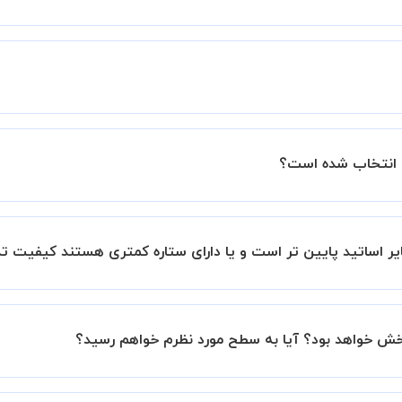
زار میشود.
ساتید را بررسی میکند. در صورت رضایت از شیوه تدریس، استاد مجوز
عملکرد استاد را بر اساس رضایت شاگرد بررسی میکند.
س انتخاب شده است؟
اس ستاره آنها در سامانه استادبانک می باشد.
بانک است.
ر اساتید پایین تر است و یا دارای ستاره کمتری هستند کیفیت ت
این موضوع در بخش نظرات ثبت شده شاگردان آنها نیز مشهود است، 
بخش خواهد بود؟ آیا به سطح مورد نظرم خواهم رسید؟
نیم تا در کنار تلاش شما این اتفاق بیفتد و کلاس نتیجه بخش باش