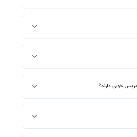
 فعالیت در استادبانک را دریافت میکند.
دریس خوبی دارند؟
فقط اختلاف هزینه آنها با اساتید دیگر به دلیل
د و به سطح مطلوب خود برسید.