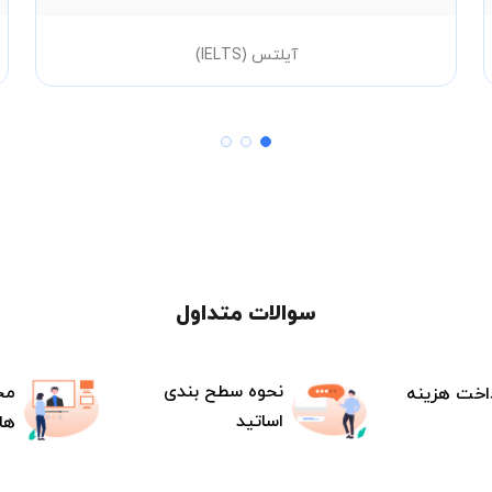
آیلتس (IELTS)
سوالات متداول
نحوه سطح بندی
مح
اخت هزینه
اساتید
ها