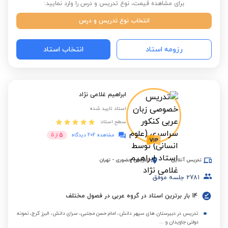
برای مشاهده قیمت، نوع تدریس و درس را وارد نمایید:
انتخاب نوع تدریس و درس
رزومه استاد
انتخاب استاد
ابراهیم غلامی نژاد
استاد تایید شده
سطح استاد:
5
مشاهده 202 دیدگاه
از
5
تدریس آنلاین
تدریس حضوری
-
تهران
2781
جلسه موفق
14 بار برترین استاد در گروه عربی در فصول مختلف
تدریس در دبیرستان های سپهر دانش، امام حسن مجتبی، سرای دانش، البرز کرج، نمونه
دولتی جاویدان و ...