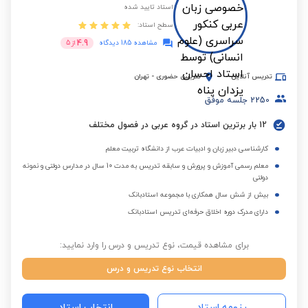
استاد تایید شده
سطح استاد:
4.9
مشاهده 185 دیدگاه
از
5
تدریس آنلاین
تدریس حضوری
-
تهران
2250
جلسه موفق
12 بار برترین استاد در گروه عربی در فصول مختلف
کارشناسی دبیر زبان و ادبیات عرب از دانشگاه تربیت معلم
معلم رسمی آموزش و پرورش و سابقه تدریس به مدت 10 سال در مدارس دولتی و نمونه
دولتی
بیش از شش سال همکاری با مجموعه استادبانک
دارای مدرک دوره اخلاق حرفه‌ای تدریس استادبانک
برای مشاهده قیمت، نوع تدریس و درس را وارد نمایید:
انتخاب نوع تدریس و درس
رزومه استاد
انتخاب استاد