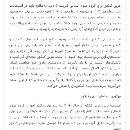
عربی کنکور برای گروه علوم انسانی ضریب 5 دارد. به‌علاوه باید در امتحانات
پایه دوازدهم 1403 و یازدهم و دوازدهم از 1404 نمره بالایی بیاورند. به همین
سبب باید معلم عربی خوبی داشته باشید. چه در مدرسه و چه به صورت
تدریس خصوصی استاد عربی باید کمک کند نمره عربی مدرسه‌تان بالا بیاید
و هم تراز عربی کنکورهای آزمایشی که می‌دهید را بهبود ببخشد.
اهمیت عربی کنکور آنجاست که با وجود منابع کم و تست‌های تالیفی و
کنکور محدود، برخی دانش‌آموزان نمی‌توانند آنطور که باید روی این درس
تمرکز کنند و ترجیح می‌دهند به سراغ درس‌های دیگر بروند. اگر بتوانید روی
تست‌های این درس تسلط پیدا کنید. با استاد عربی کنکور حرفه‌ای کار کنید و
تکنیک‌های تست زنی را یاد بگیرید، از داوطلبان زیادی جلو خواهید افتاد.
عربی در کنکور انسانی اهمیت زیادی دارد. هر یک تست درستی که بزنید، تراز
نهایی و رتبه کنکورتان را بهتر و بهتر می‌کند. تنها کافی است با استاد خود
قواعد و تکنیک‌های این درس را کاملا یاد بگیرید. نتیجه‌ای که از این تسلط
می‌گیرید سرنوشت رتبه کنکورتان را عوض می‌کند.
بهترین معلمان عربی کنکور
اهمیت درس عربی کنکور از سال 1403 به بعد برای دانش‌آموزان گروه علوم
انسانی معنا دارد. دانش‌آموزان گروه‌های دیگر نیاز به خواندن عربی برای
کنکور ندارند، اما همچنان باید نمره این درس در مدرسه و امتحانات نهایی را
بالا بگیرند. دلیل آن نیز تاثیر مستقیم 60 درصدی نمرات دوازدهم در کنکور
است.