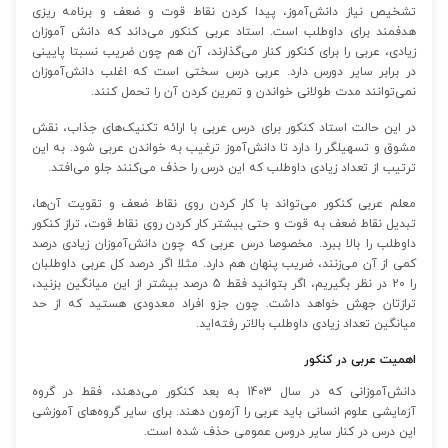
تشخیص نیاز دانش‌آموز، پیدا کردن نقاط قوت و ضعف و برنامه ریزی
هدفمند برای داوطلب است. استاد عربی کنکور می‌داند که دانش آموزان
زیادی، عربی را برای کنکور کنار می‌گذارند، آن هم چون ضریب نسبتا پایینی
در برابر سایر دورس دارد. عربی درس سختی است که اغلب دانش‌آموزان
نمی‌توانند مدت طولانی خواندن و تمرین کردن آن را تحمل کنند.
در این حالت استاد کنکور برای درس عربی با ارائه تکنیک‌های جذاب، نقش
مشوق و تسهیلگر را دارد تا دانش‌آموز ترغیب به خواندن عربی شود. به این
ترتیب از تعداد زیادی داوطلب که این درس را حذف می‌کنند جلو می‌افتد.
معلم عربی کنکور می‌تواند با کار کردن روی نقاط ضعف و تقویت آن‌ها،
تبدیل نقاط ضعف به قوت و حتی بیشتر کار کردن روی نقاط قوت، تراز کنکور
داوطلب را بالا ببرد. مخصوصا درس عربی که چون دانش‌آموزان زیادی درصد
کمی از آن می‌زنند، ضریب پنهان هم دارد. مثلا اگر درصد کل عربی داوطلبان
را 20 در نظر بگیریم، اگر بتوانید فقط 5 درصد بیشتر از این میانگین بزنید،
ترازتان جهش خواهد داشت. چون جزو افراد معدودی هستید که از حد
میانگین تعداد زیادی داوطلب بالاتر رفته‌اید.
اهمیت عربی در کنکور
دانش‌آموزانی که در سال 1403 به بعد کنکور می‌دهند، فقط در گروه
آزمایشی علوم انسانی باید عربی را آزمون دهند. برای سایر گروه‌های آموزشی
این درس در کنار سایر دروس عمومی حذف شده است.