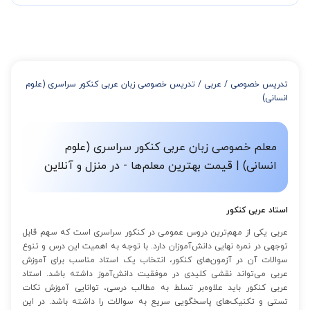
در صورتی که تمایل داشته باشید بیشتر از 3 جلسه کلاس داشته باشید
میتوانید با خرید بسته قبل از برگزاری جلسات از تخفیفات مجموعه
استفاده کنید که این تخفیف به اینصورت است:
از 4 تا 7 جلسه: 3% تخفیف
از 8 تا 11 جلسه: 5% تخفیف
تدریس خصوصی
/
عربی
/
تدریس خصوصی زبان عربی کنکور سراسری (علوم
از 12 تا 15 جلسه: 7% تخفیف
انسانی)
از 16 تا 100 جلسه: 9% تخفیف
معلم خصوصی زبان عربی کنکور سراسری (علوم
انسانی) | قیمت بهترین معلم‌ها - در منزل و آنلاین
استاد عربی کنکور
عربی یکی از مهم‌ترین دروس عمومی در کنکور سراسری است که سهم قابل
توجهی در نمره نهایی دانش‌آموزان دارد. با توجه به اهمیت این درس و تنوع
سوالات آن در آزمون‌های کنکور، انتخاب یک استاد مناسب برای آموزش
عربی می‌تواند نقشی کلیدی در موفقیت دانش‌آموز داشته باشد. استاد
عربی کنکور باید علاوه‌بر تسلط به مطالب درسی، توانایی آموزش نکات
تستی و تکنیک‌های پاسخگویی سریع به سوالات را داشته باشد. در این