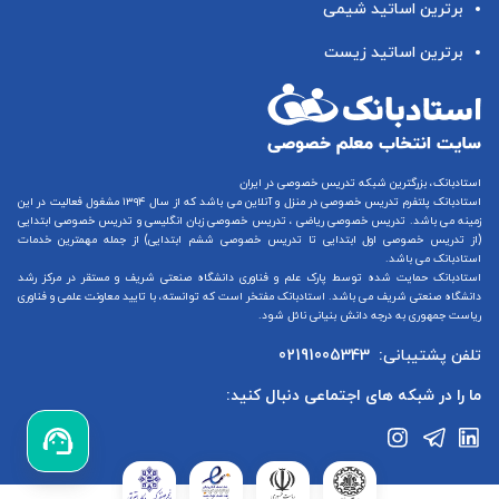
برترین اساتید شیمی
برترین اساتید زیست
استادبانک، بزرگترین شبکه تدریس خصوصی در ایران
استادبانک پلتفرم
تدریس خصوصی در منزل و آنلاین
می باشد که از سال ۱۳۹۴ مشغول فعالیت در این
زمینه می باشد.
تدریس خصوصی ریاضی
،
تدریس خصوصی زبان انگلیسی
و
تدریس خصوصی ابتدایی
(از
تدریس خصوصی اول ابتدایی
تا
تدریس خصوصی ششم ابتدایی
) از جمله مهمترین خدمات
استادبانک می باشد.
استادبانک حمایت شده توسط پارک علم و فناوری دانشگاه صنعتی شریف و مستقر در مرکز رشد
دانشگاه صنعتی شریف می باشد. استادبانک مفتخر است که توانسته، با تایید معاونت علمی و فناوری
ریاست جمهوری به درجه دانش بنیانی نائل شود.
تلفن پشتیبانی:
02191005343
ما را در شبکه های اجتماعی دنبال کنید: