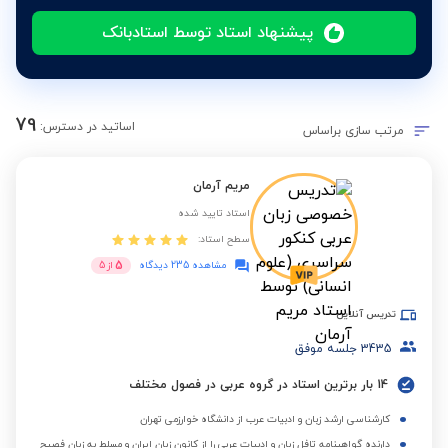
پیشنهاد استاد توسط استادبانک
79
اساتید در دسترس:
مرتب سازی براساس
مریم آرمان
استاد تایید شده
سطح استاد:
5
مشاهده 235 دیدگاه
از
5
تدریس آنلاین
3435
جلسه موفق
14 بار برترین استاد در گروه عربی در فصول مختلف
کارشناسی ارشد زبان و ادبیات عرب از دانشگاه خوارزمی تهران
دارنده گواهینامه تافل زبان و ادبیات عربی را از کانون زبان ایران و مسلط به زبان فصیح