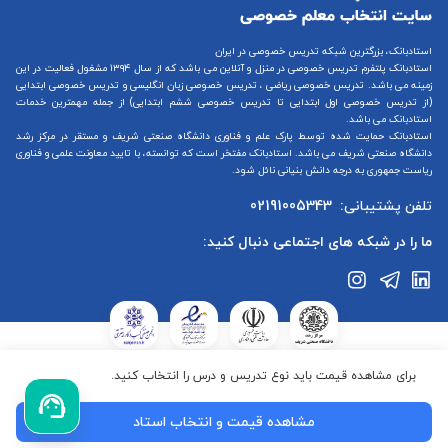
استادبانک، بزرگترین شبکه تدریس خصوصی در ایران
استادبانک پلتفرم
تدریس خصوصی در منزل و آنلاین
می باشد که از سال ۱۳۹۴ مشغول فعالیت در این
زمینه می باشد.
تدریس خصوصی ریاضی
،
تدریس خصوصی زبان انگلیسی
و
تدریس خصوصی ابتدایی
(از
تدریس خصوصی اول ابتدایی
تا
تدریس خصوصی ششم ابتدایی
) از جمله مهمترین خدمات
استادبانک می باشد.
استادبانک حمایت شده توسط پارک علم و فناوری دانشگاه صنعتی شریف و مستقر در مرکز رشد
دانشگاه صنعتی شریف می باشد. استادبانک مفتخر است که توانسته، با تایید معاونت علمی و فناوری
ریاست جمهوری به درجه دانش بنیانی نائل شود.
تلفن پشتیبانی:
02191005343
ما را در شبکه های اجتماعی دنبال کنید:
استادبانک در ستاد ساماندهی پایگاه‌های اینترنتی وزارت فرهنگ و ارشاد
برای مشاهده قیمت باید نوع تدریس و درس را انتخاب کنید.
جمهوری اسلامی ایران ثبت شده است.استادبانک تابع قوانین جمهوری
اسلامی ایران می‌باشد.کلیه حقوق این سایت متعلق به گروه استادبانک
مشاهده قیمت و انتخاب استاد
می‌باشد.