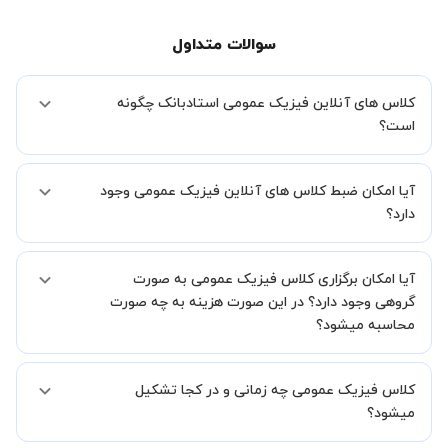
سوالات متداول
کلاس های آنلاین فیزیک عمومی استادبانک چگونه
است؟
اگر تاکنون تجربه برگزاری کلاس آنلاین نداشته اید این اطمینان خاطر را به
آیا امکان ضبط کلاس های آنلاین فیزیک عمومی وجود
شما میدهیم که استاد شما پیش از جلسه تمامی موارد لازم برای برگزاری
یک کلاس آنلاین با کیفیت و مفید را به شما توضیح خواهند داد.
دارد؟
بله، فقط این موضوع را بایستی قبل از برگزاری کلاس با استاد هماهنگ
آیا امکان برگزاری کلاس فیزیک عمومی به صورت
کنید.
گروهی وجود دارد؟ در این صورت هزینه به چه صورت
محاسبه میشود؟
به صورت پیش فرض کلاس های فیزیک عمومی خصوصی هستند اما در
کلاس فیزیک عمومی چه زمانی و در کجا تشکیل
صورتیکه مایل هستید کلاس ها را در کنار دوستان و یا آشنایان خود به
صورت گروهی برگزار کنید، این امکان وجود دارد. در این حالت، به ازای هر
میشود؟
یک نفری که به کلاس اضافه میشود، 20 درصد به هزینه ی کل جلسه