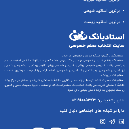
برترین اساتید شیمی
برترین اساتید زیست
استادبانک، بزرگترین شبکه تدریس خصوصی در ایران
استادبانک پلتفرم
تدریس خصوصی در منزل و آنلاین
می باشد که از سال ۱۳۹۴ مشغول فعالیت در این
زمینه می باشد.
تدریس خصوصی ریاضی
،
تدریس خصوصی زبان انگلیسی
و
تدریس خصوصی ابتدایی
(از
تدریس خصوصی اول ابتدایی
تا
تدریس خصوصی ششم ابتدایی
) از جمله مهمترین خدمات
استادبانک می باشد.
استادبانک حمایت شده توسط پارک علم و فناوری دانشگاه صنعتی شریف و مستقر در مرکز رشد
دانشگاه صنعتی شریف می باشد. استادبانک مفتخر است که توانسته، با تایید معاونت علمی و فناوری
ریاست جمهوری به درجه دانش بنیانی نائل شود.
تلفن پشتیبانی:
02191005343
ما را در شبکه های اجتماعی دنبال کنید: