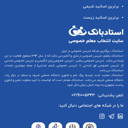
برترین اساتید شیمی
برترین اساتید زیست
استادبانک، بزرگترین شبکه تدریس خصوصی در ایران
استادبانک پلتفرم
تدریس خصوصی در منزل و آنلاین
می باشد که از سال ۱۳۹۴ مشغول فعالیت در این
زمینه می باشد.
تدریس خصوصی ریاضی
،
تدریس خصوصی زبان انگلیسی
و
تدریس خصوصی ابتدایی
(از
تدریس خصوصی اول ابتدایی
تا
تدریس خصوصی ششم ابتدایی
) از جمله مهمترین خدمات
استادبانک می باشد.
استادبانک حمایت شده توسط پارک علم و فناوری دانشگاه صنعتی شریف و مستقر در مرکز رشد
دانشگاه صنعتی شریف می باشد. استادبانک مفتخر است که توانسته، با تایید معاونت علمی و فناوری
ریاست جمهوری به درجه دانش بنیانی نائل شود.
تلفن پشتیبانی:
02191005343
ما را در شبکه های اجتماعی دنبال کنید: