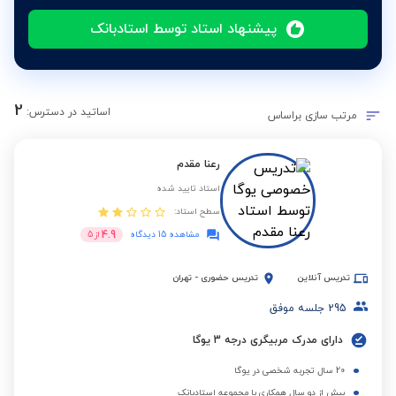
پیشنهاد استاد توسط استادبانک
2
اساتید در دسترس:
مرتب سازی براساس
رعنا مقدم
استاد تایید شده
سطح استاد:
4.9
مشاهده 15 دیدگاه
از
5
تدریس آنلاین
تدریس حضوری
-
تهران
295
جلسه موفق
دارای مدرک مربیگری درجه 3 یوگا
20 سال تجربه شخصی در یوگا
بیش از دو سال همکاری با مجموعه استادبانک