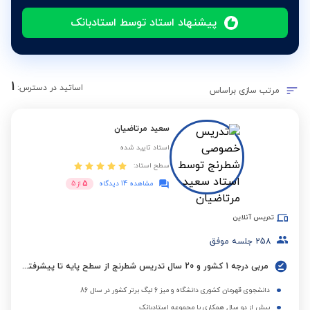
پیشنهاد استاد توسط استادبانک
1
اساتید در دسترس:
مرتب سازی براساس
سعید مرتاضیان
استاد تایید شده
سطح استاد:
5
مشاهده 14 دیدگاه
از
5
تدریس آنلاین
258
جلسه موفق
مربی درجه 1 کشور و 20 سال تدریس شطرنج از سطح پایه تا پیشرفته به صورت خصوصی و گروهی
دانشجوی قهرمان کشوری دانشگاه و میز 6 لیگ برتر کشور در سال 86
بیش از دو سال همکاری با مجموعه استادبانک