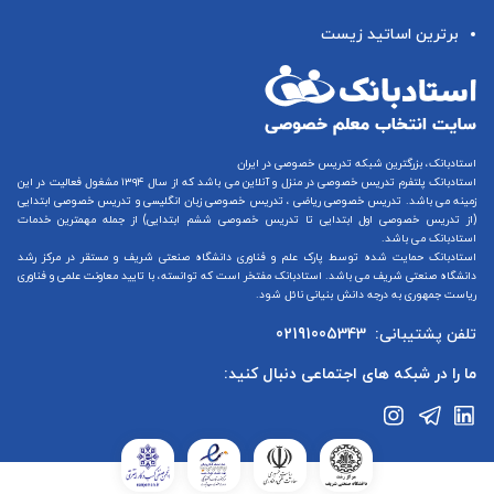
برترین اساتید زیست
استادبانک، بزرگترین شبکه تدریس خصوصی در ایران
استادبانک پلتفرم
تدریس خصوصی در منزل و آنلاین
می باشد که از سال ۱۳۹۴ مشغول فعالیت در این
زمینه می باشد.
تدریس خصوصی ریاضی
،
تدریس خصوصی زبان انگلیسی
و
تدریس خصوصی ابتدایی
(از
تدریس خصوصی اول ابتدایی
تا
تدریس خصوصی ششم ابتدایی
) از جمله مهمترین خدمات
استادبانک می باشد.
استادبانک حمایت شده توسط پارک علم و فناوری دانشگاه صنعتی شریف و مستقر در مرکز رشد
دانشگاه صنعتی شریف می باشد. استادبانک مفتخر است که توانسته، با تایید معاونت علمی و فناوری
ریاست جمهوری به درجه دانش بنیانی نائل شود.
تلفن پشتیبانی:
02191005343
ما را در شبکه های اجتماعی دنبال کنید: