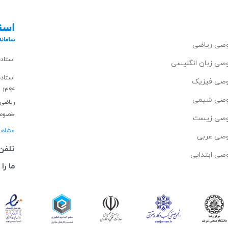
صی ریاضی
استاد
ی زبان انگلیسی
استادب
صی فیزیک
۱۳۹۴ مشغول فعالیت در این زمینه می باشد.
صی شیمی
ریاضی
خصوصی
صی زیست
مشاهد
صی عربی
تلفن
ی ابتدایی
ما را