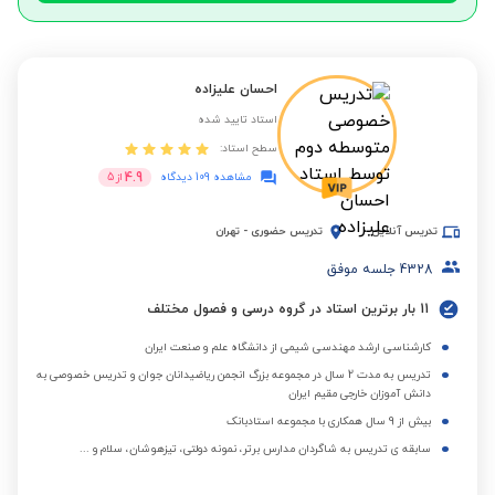
احسان علیزاده
استاد تایید شده
سطح استاد:
4.9
مشاهده 109 دیدگاه
از
5
تدریس آنلاین
تدریس حضوری
-
تهران
4328
جلسه موفق
11 بار برترین استاد در گروه درسی و فصول مختلف
کارشناسی ارشد مهندسی شیمی از دانشگاه علم و صنعت ایران
تدریس به مدت 2 سال در مجموعه بزرگ انجمن ریاضیدانان جوان و تدریس خصوصی به
دانش آموزان خارجی مقیم ایران
بیش از 9 سال همکاری با مجموعه استادبانک
سابقه ی تدریس به شاگردان مدارس برتر، نمونه دولتی، تیزهوشان، سلام و ...