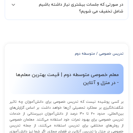
در صورتی که جلسات بیشتری نیاز داشته باشیم
مدرس مشخص کند ابتدا باید جلسه اول کلاس درس شما با مدرس برگزار
شود تا با توجه به سطح شما و خواسته شما مدرس اعلام کنند که تقریبا
شامل تخفیف می شویم؟
چند جلسه کلاس نیاز هست.
در صورتی که تمایل داشته باشید بیشتر از 3 جلسه کلاس داشته باشید
میتوانید با خرید بسته قبل از برگزاری جلسات از تخفیفات مجموعه
استفاده کنید که این تخفیف به اینصورت است:
از 4 تا 7 جلسه: 3% تخفیف
از 8 تا 11 جلسه: 5% تخفیف
تدریس خصوصی
/
متوسطه دوم
از 12 تا 15 جلسه: 7% تخفیف
از 16 تا 100 جلسه: 9% تخفیف
معلم خصوصی متوسطه دوم | قیمت بهترین معلم‌ها
- در منزل و آنلاین
بر کسی پوشیده نیست که تدریس خصوصی برای دانش‌آموزان چه تاثیر
شگفت‌انگیزی بر عملکرد تحصیلی آن‌ها خواهد داشت. بر اساس گزارش‌های
بین‌المللی، حدود 20 تا 30 درصد از دانش‌آموزان دبیرستانی از خدمات
تدریس خصوصی برای بهبود نمرات خود استفاده می‌کنند. معلمان خصوصی
از روش‌های مختلفی برای تدریس استفاده می‌کنند، از جمله تدریس
خصوصی در منزل یا تدریس آنلاین در فضای مجازی. اگر شما نیز دانش‌آموزی