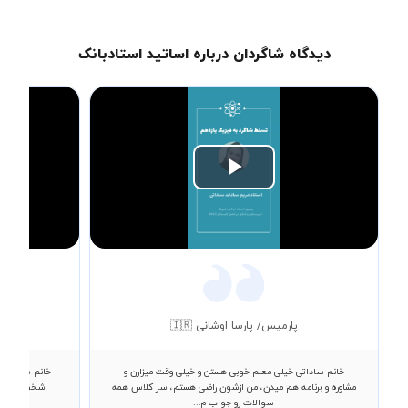
دیدگاه شاگردان درباره اساتید استادبانک
Play
Video
پارمیس/ پارسا اوشانی 🇮🇷
مه
خانم ساداتی خیلی معلم خوبی هستن و خیلی وقت میزارن و
خانم ساداتی از 
مشاوره و برنامه هم میدن، من ازشون راضی هستم، سر کلاس همه
شخصیت و مو
سوالات رو جواب م...