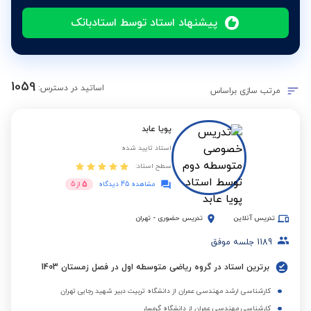
پیشنهاد استاد توسط استادبانک
1059
اساتید در دسترس:
مرتب سازی براساس
پویا عابد
استاد تایید شده
سطح استاد:
5
مشاهده 45 دیدگاه
از
5
تدریس آنلاین
تدریس حضوری
-
تهران
1189
جلسه موفق
برترین استاد در گروه ریاضی متوسطه اول در فصل زمستان 1403
کارشناسی ارشد مهندسی عمران از دانشگاه تربیت دبیر شهید رجایی تهران
کارشناسی مهندسی عمران از دانشگاه گرمسار