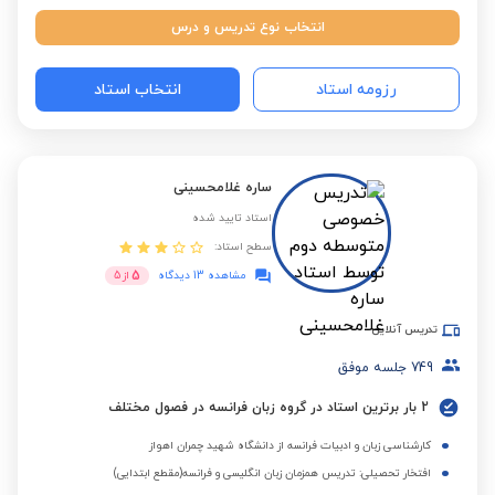
انتخاب نوع تدریس و درس
رزومه استاد
انتخاب استاد
ساره غلامحسینی
استاد تایید شده
سطح استاد:
5
مشاهده 13 دیدگاه
از
5
تدریس آنلاین
749
جلسه موفق
2 بار برترین استاد در گروه زبان فرانسه در فصول مختلف
کارشناسی زبان و ادبیات فرانسه از دانشگاه شهید چمران اهواز
افتخار تحصیلی: تدریس همزمان زبان انگلیسی و فرانسه(مقطع ابتدایی)