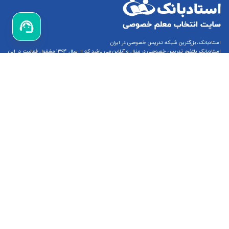
استادبانک، بزرگترین شبکه تدریس خصوصی در ایران
استادبانک پلتفرم
تدریس خصوصی در منزل و آنلاین
می باشد که از سال ۱۳۹۴ مشغول فعالیت در این
زمینه می باشد.
تدریس خصوصی ریاضی
،
تدریس خصوصی زبان انگلیسی
و
تدریس خصوصی ابتدایی
(از
تدریس خصوصی اول ابتدایی
تا
تدریس خصوصی ششم ابتدایی
) از جمله مهمترین خدمات
استادبانک می باشد.
استادبانک حمایت شده توسط پارک علم و فناوری دانشگاه صنعتی شریف و مستقر در مرکز رشد
دانشگاه صنعتی شریف می باشد. استادبانک مفتخر است که توانسته، با تایید معاونت علمی و فناوری
ریاست جمهوری به درجه دانش بنیانی نائل شود.
تلفن پشتیبانی:
02191005343
ما را در شبکه های اجتماعی دنبال کنید:
استادبانک در ستاد ساماندهی پایگاه‌های اینترنتی وزارت فرهنگ و ارشاد
جمهوری اسلامی ایران ثبت شده است.استادبانک تابع قوانین جمهوری
اسلامی ایران می‌باشد.کلیه حقوق این سایت متعلق به گروه استادبانک